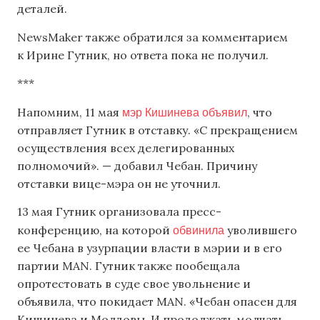
деталей.
NewsMaker также обратился за комментарием
к Ирине Гутник, но ответа пока не получил.
***
мэр Кишинева объявил
Напомним, 11 мая
, что
отправляет Гутник в отставку. «С прекращением
осуществления всех делегированных
полномочий». — добавил Чебан. Причину
отставки вице-мэра он не уточнил.
13 мая Гутник организовала пресс-
обвинила
конференцию, на которой
уволившего
ее Чебана в узурпации власти в мэрии и в его
партии MAN. Гутник также пообещала
опротестовать в суде свое увольнение и
объявила, что покидает MAN. «Чебан опасен для
Кишинева и Молдовы. И продолжать молчать