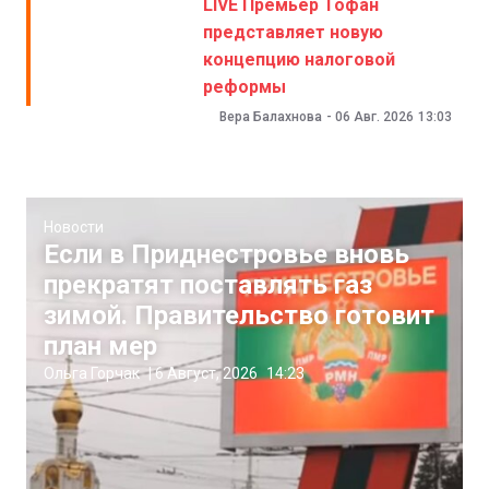
LIVE Премьер Тофан
представляет новую
концепцию налоговой
реформы
Вера Балахнова
-
06 Авг. 2026
13:03
Новости
Если в Приднестровье вновь
прекратят поставлять газ
зимой. Правительство готовит
план мер
Ольга Горчак
|
6 Август, 2026
14:23