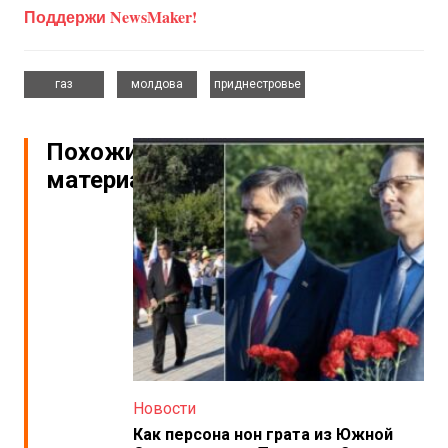
Поддержи NewsMaker!
,
,
газ
молдова
приднестровье
Похожие
материалы
Новости
Как персона нон грата из Южной