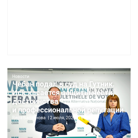
Новости
Чебан подал в суд на Гутник.
Иск касается защиты чести,
достоинства
и профессиональной репутации
Вера Балахнова
|
2 июля, 2026
18:58