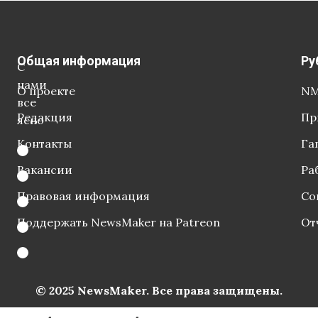
Общая информация
Ру
С
нами
О проекте
NM
все
Редакция
Пр
ясно
Контакты
Га
Вакансии
Ра
Правовая информация
Со
Поддержать NewsMaker на Patreon
От
© 2025 NewsMaker. Все права защищены.