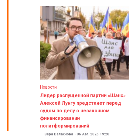
Новости
Лидер распущенной партии «Шанс»
Алексей Лунгу предстанет перед
судом по делу о незаконном
финансировании
политформирований
Вера Балахнова
-
06 Авг. 2026
19:20