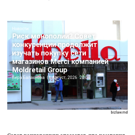
Новости
Риск монополии? Совет
конкуренции продолжит
изучать покупку сети
магазинов Merci компанией
Moldretail Group
Вера Балахнова
|
6 Август, 2026
20:08
bizlaw.md
Совет конкуренции опасается, что компания