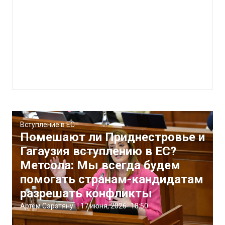
Вступление в ЕС
Помешают ли Приднестровье и
Гагаузия вступлению в ЕС?
Метсола: Мы всегда будем
помогать странам-кандидатам
разрешать конфликты
Артём Сэрэтяну
|
17 июня, 2026
18:50