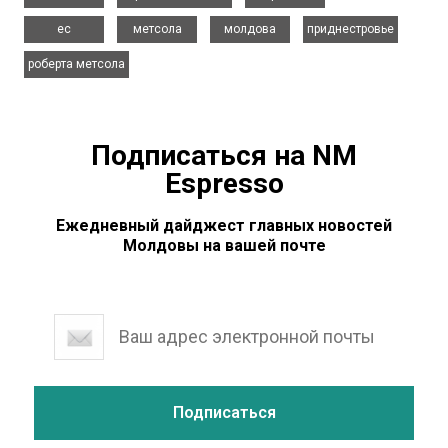
,
,
,
,
ес
метсола
молдова
приднестровье
роберта метсола
Подписаться на NM
Espresso
Ежедневный дайджест главных новостей
Молдовы на вашей почте