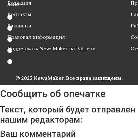
Редакция
Пр
ясно
Контакты
Га
Вакансии
Ра
Правовая информация
Со
Поддержать NewsMaker на Patreon
От
© 2025 NewsMaker. Все права защищены.
Сообщить об опечатке
Текст, который будет отправлен
нашим редакторам:
Ваш комментарий