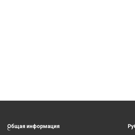
Общая информация
Ру
С