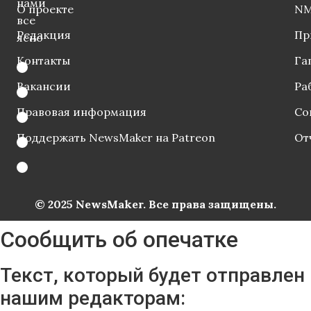
нами
О проекте
NM
все
Редакция
Пр
ясно
Контакты
Га
Вакансии
Ра
Правовая информация
Со
Поддержать NewsMaker на Patreon
От
© 2025 NewsMaker. Все права защищены.
Сообщить об опечатке
Текст, который будет отправлен
нашим редакторам: