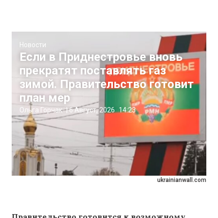
Новости
Если в Приднестровье вновь
прекратят поставлять газ
зимой. Правительство готовит
план мер
Ольга Горчак
|
6 Август, 2026
14:23
ukrainianwall.com
Правительство готовится к возможному