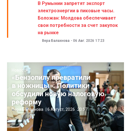
В Румынии запретят экспорт
электроэнергии в пиковые часы.
Боложан: Молдова обеспечивает
свои потребности за счет закупок
на рынке
Вера Балахнова
-
06 Авг. 2026
17:23
Новости
«Бензопилу превратили
в ножницы». Политики
обсудили новую налоговую
реформу
Вера Балахнова
|
6 Август, 2026
20:57