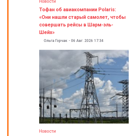
Новости
Тофан об авиакомпании Polaris:
«Они нашли старый самолет, чтобы
совершать рейсы в Шарм-эль-
Шейх»
Ольга Горчак
-
06 Авг. 2026
17:34
Новости