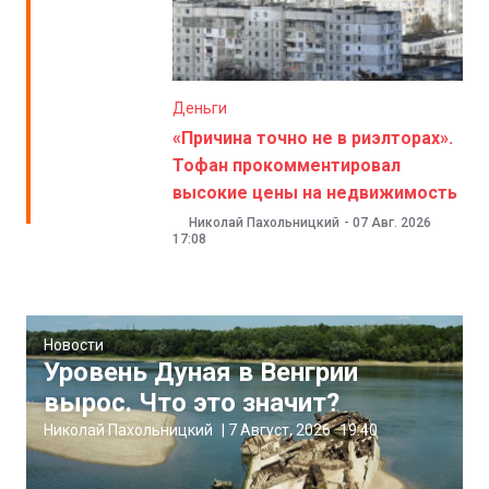
Деньги
«Причина точно не в риэлторах».
Тофан прокомментировал
высокие цены на недвижимость
Николай Пахольницкий
-
07 Авг. 2026
17:08
Новости
Уровень Дуная в Венгрии
вырос. Что это значит?
Николай Пахольницкий
|
7 Август, 2026
19:40