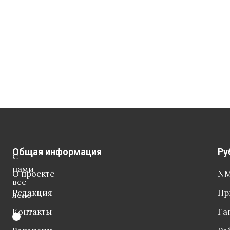
Общая информация
Ру
С
нами
О проекте
NM
все
Редакция
Пр
ясно
Контакты
Га