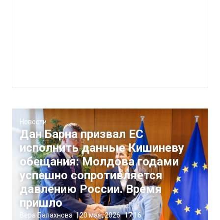
Новости
Дан Барна призвал ЕС
исполнить данные Кишиневу
обещания: Молдова годами
успешно сопротивляется
давлению России. Время
пришло
Вера Балахнова
|
20 мая, 2026
17:16