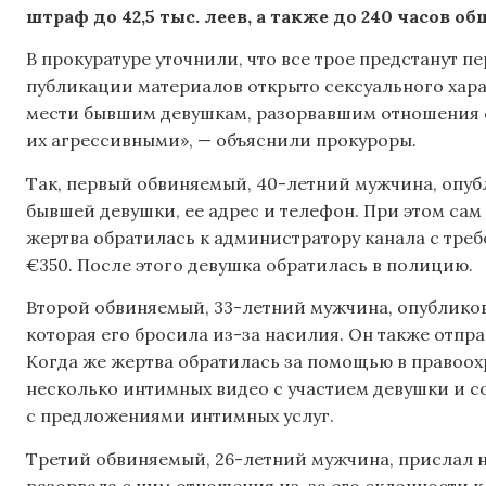
штраф до 42,5 тыс. леев, а также до 240 часов о
В прокуратуре уточнили, что все трое предстанут 
публикации материалов открыто сексуального хара
мести бывшим девушкам, разорвавшим отношения с
их агрессивными», — объяснили прокуроры.
Так, первый обвиняемый, 40-летний мужчина, опуб
бывшей девушки, ее адрес и телефон. При этом сам
жертва обратилась к администратору канала с треб
€350. После этого девушка обратилась в полицию.
Второй обвиняемый, 33-летний мужчина, опубликов
которая его бросила из-за насилия. Он также отпр
Когда же жертва обратилась за помощью в правоох
несколько интимных видео с участием девушки и с
с предложениями интимных услуг.
Третий обвиняемый, 26-летний мужчина, прислал 
разорвала с ним отношения из-за его склонности 