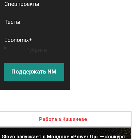
Спецпроекты
Тесты
Economix+
Рубрики
Поддержать NM
Работа в Кишиневе
Glovo запускает в Молдове «Power Up» — конкурс