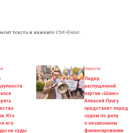
мент текста и нажмите
Ctrl+Enter
.
ти
Новости
н
Лидер
дкупности
распущенной
зался
партии «Шанс»
ерять
Алексей Лунгу
ество
предстанет перед
а. Кто
судом по делу
ыл его
о незаконном
ды на суды
финансировании