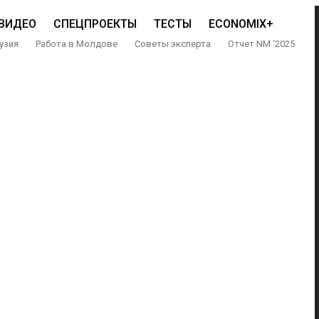
ВИДЕО
СПЕЦПРОЕКТЫ
ТЕСТЫ
ECONOMIX+
узия
Работа в Молдове
Советы эксперта
Отчет NM ‘2025