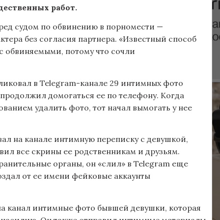
бщественных работ.
перед судом по обвинению в порномести —
ктера без согласия партнера. «Известный способ
 обвиняемыми, потому что сочли
ликовал в Telegram-канале 29 интимных фото
 продолжил домогаться ее по телефону. Когда
ованием удалить фото, тот начал вымогать у нее
ал на канале интимную переписку с девушкой,
авил все скрины ее родственникам и друзьям.
ранительные органы, он «слил» в Telegram еще
оздал от ее имени фейковые аккаунты
на канал интимные фото бывшей девушки, которая
к насилию. Он также отправил интимные материалы