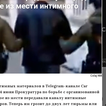
е из мести интимного
Colaj NM
тимных материалов в Telegram-канале Car
 4 июня Прокуратура по борьбе с организованной
рое из мести передавали каналу интимные
ров. Теперь им грозит до двух лет тюрьмы или