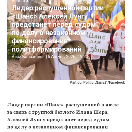
Новости
Лидер распущенной партии
«Шанс» Алексей Лунгу
предстанет перед судом
по делу о незаконном
финансировании
политформирований
Вера Балахнова
|
6 Август, 2026
19:20
Partidul Politic „Șansă”/Facebook
Лидер партии «Шанс», распущенной в июле
за связь с группой беглого Илана Шора,
Алексей Лунгу предстанет перед судом
по делу о незаконном финансировании