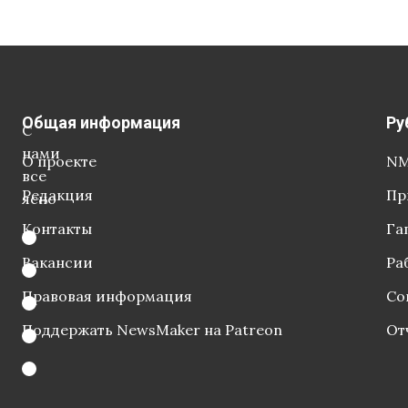
Общая информация
Ру
С
нами
О проекте
NM
все
Редакция
Пр
ясно
Контакты
Га
Вакансии
Ра
Правовая информация
Со
Поддержать NewsMaker на Patreon
От