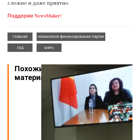
сложно и даже приятно.
Поддержи NewsMaker!
,
,
главная
незаконное финансирование партии
,
суд
шанс
Похожие
материалы