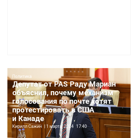
Политика
Депутат от PAS Раду Мариан
объяснил, почему механизм
голосования по почте хотят
протестировать в США
и Канаде
Кирилл Сажин
|
1 марта, 2024
17:40