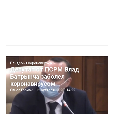
Пандемия коронавируса
Депутат от ПСРМ Влад
Батрынча заболел
коронавирусом
Ольга Горчак
|
12 октября, 2020
14:22