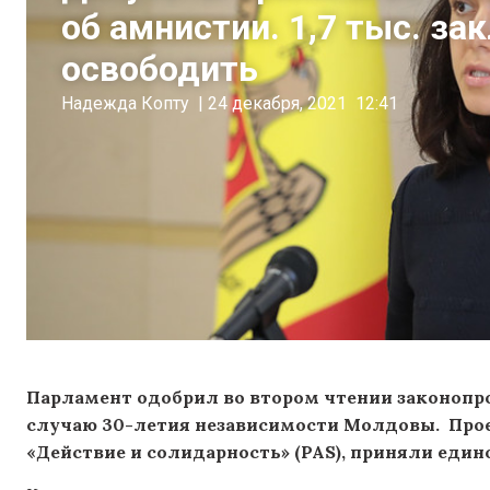
об амнистии. 1,7 тыс. з
освободить
Надежда Копту
|
24 декабря, 2021
12:41
Парламент одобрил во втором чтении законопро
случаю 30-летия независимости Молдовы. Про
«Действие и солидарность» (PAS), приняли един