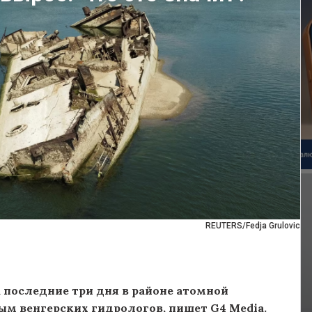
REUTERS/Fedja Grulovic
а последние три дня в районе атомной
ым венгерских гидрологов, пишет G4 Media.