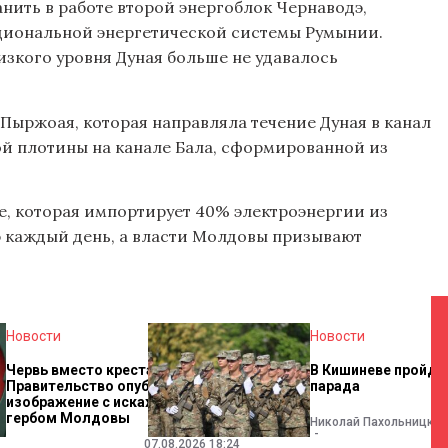
нить в работе второй энергоблок Чернаводэ,
циональной энергетической системы Румынии.
низкого уровня Дуная больше не удавалось
Пыржоая, которая направляла течение Дуная в канал
ой плотины на канале Бала, сформированной из
е, которая импортирует 40% электроэнергии из
ю каждый день, а власти Молдовы призывают
Новости
Новости
Червь вместо креста?
В Кишиневе пройде
Правительство опубликовало
парада
изображение с искаженным
гербом Молдовы
Николай Пахольницкий
07.08.2026 18:24