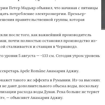
нгрии Петер Мадьяр объявил, что начиная с пятницы
щать потребление электроэнергии. Премьер-
решения правительственной группы, которая
икли после того, как важнейший производитель
акш, почти полностью остановил производство из-
мой сталкивается и станция в Чернаводэ.
 уровня 5 августа — -133 см. Сегодня утром уровень
-секретарь Apele Române Анамария Аджиу.
 окажет такого же эффекта в Румынии. Из-за высоких
ти не дают дополнительного объема воды, поскольку
лизации расхода воды Дуная. Река больше не теряет
т», — объясняет Анамария Аджиу.