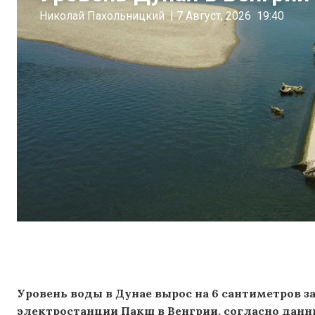
Николай Пахольницкий
|
7 Август, 2026
19:40
Уровень воды в Дунае вырос на 6 сантиметров з
электростанции Пакш в Венгрии, согласно данн