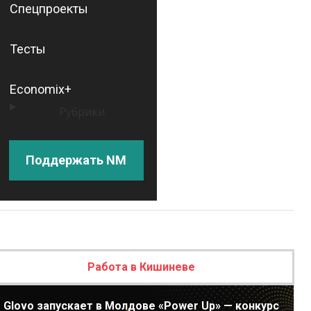
Спецпроекты
Тесты
Economix+
Рубрики
Поддержать NM
Работа в Кишиневе
Glovo запускает в Молдове «Power Up» — конкурс