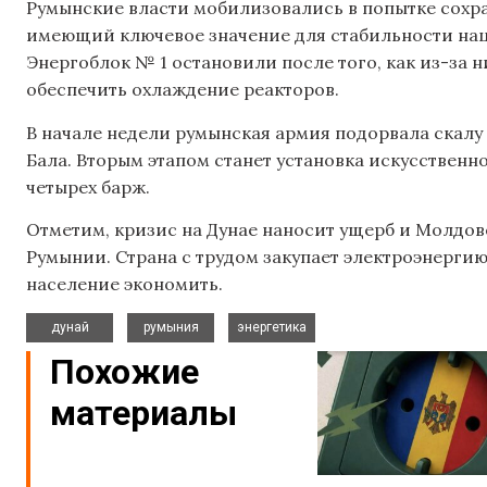
Румынские власти мобилизовались в попытке сохра
имеющий ключевое значение для стабильности на
Энергоблок № 1 остановили после того, как из-за 
обеспечить охлаждение реакторов.
В начале недели румынская армия подорвала скалу 
Бала. Вторым этапом станет установка искусственн
четырех барж.
Отметим, кризис на Дунае наносит ущерб и Молдов
Румынии. Страна с трудом закупает электроэнерги
население экономить.
,
,
дунай
румыния
энергетика
Похожие
материалы