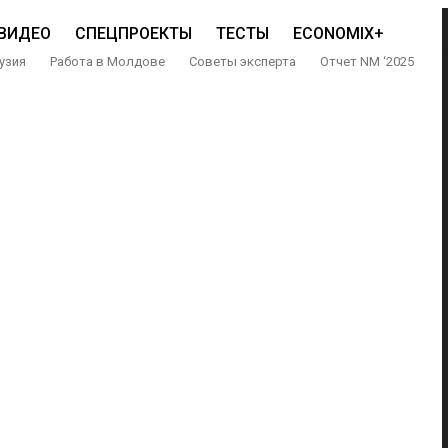
ВИДЕО
СПЕЦПРОЕКТЫ
ТЕСТЫ
ECONOMIX+
узия
Работа в Молдове
Советы эксперта
Отчет NM ‘2025