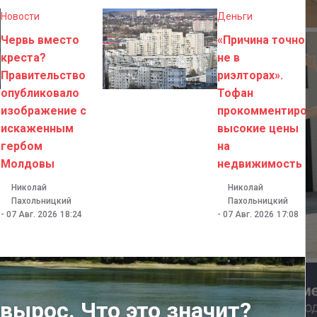
Новости
Деньги
Червь вместо
«Причина точно
креста?
не в
Правительство
риэлторах».
опубликовало
Тофан
изображение с
прокомментиров
искаженным
высокие цены
гербом
на
Молдовы
недвижимость
Николай
Николай
Пахольницкий
Пахольницкий
-
07 Авг. 2026
18:24
-
07 Авг. 2026
17:08
вырос. Что это значит?