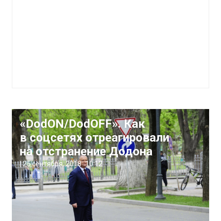
«DodON/DodOFF». Как
в соцсетях отреагировали
на отстранение Додона
|
25 сентября, 2018
10:12