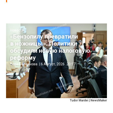
Новости
«Бензопилу превратили
в ножницы». Политики
обсудили новую налоговую
реформу
Вера Балахнова
|
6 Август, 2026
20:57
Tudor Mardei | NewsMaker