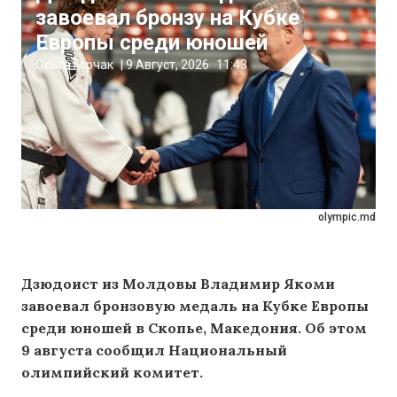
завоевал бронзу на Кубке
Европы среди юношей
Ольга Горчак
|
9 Август, 2026
11:43
olympic.md
Дзюдоист из Молдовы Владимир Якоми
завоевал бронзовую медаль на Кубке Европы
среди юношей в Скопье, Македония. Об этом
9 августа сообщил Национальный
олимпийский комитет.