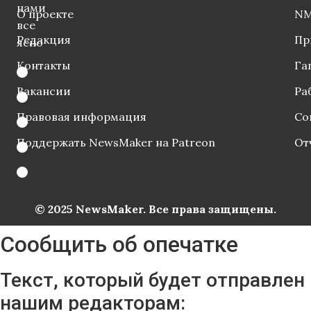
нами
О проекте
NM
все
Редакция
Пр
ясно
Контакты
Га
Вакансии
Ра
Правовая информация
Со
Поддержать NewsMaker на Patreon
От
© 2025 NewsMaker. Все права защищены.
Сообщить об опечатке
Текст, который будет отправлен
нашим редакторам: