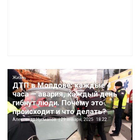
Жизнь
ДТП в Молдове: каждые 4
часа — авария, каждый день
гибнут люди. Почему это
происходит и что делать?
Александр Нугманов
|
29 января, 2025
18:22