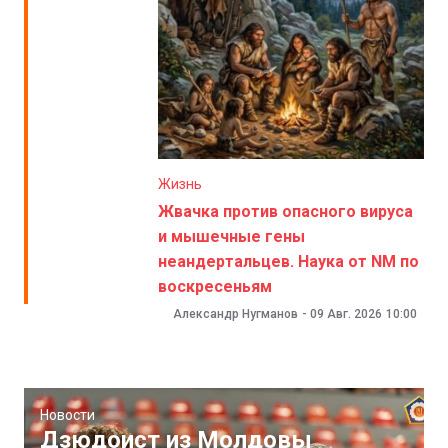
Жизнь
Жвачка против опасного вируса
и мышечные гены
неандертальцев. Наука от NM по
воскресеньям
Александр Нугманов
-
09 Авг. 2026
10:00
Новости
Дзюдоист из Молдовы