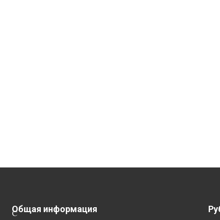
Общая информация
Ру
С