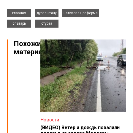
,
,
,
главная
дурлештяну
налоговая реформа
,
спатарь
стурза
Похожие
материалы
Новости
(ВИДЕО) Ветер и дождь повалили