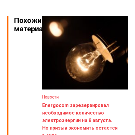
Похожие
материалы
Новости
Energocom зарезервировал
необходимое количество
электроэнергии на 8 августа.
Но призыв экономить остается