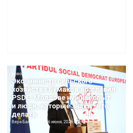
Новости
Экс-министр сельского
хозяйства Бумаков возглавил
PSDE: Молдове нужны опыт
и люди, которые знают, что
делать
Вера Балахнова
|
6 июня, 2026
14:48