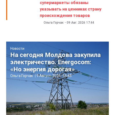
супермаркеты обязаны
указывать на ценниках страну
происхождения товаров
Ольга Горчак
-
09 Авг. 2026
17:44
Новости
На сегодня Молдова закупила
электричество. Energocom:
«Но энергия дорогая»
Ольга Горчак
|
9 Август, 2026
15:45