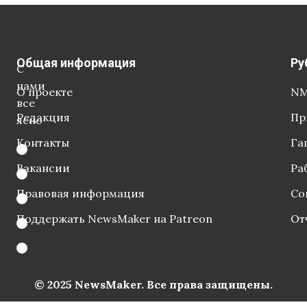
Общая информация
Ру
С
нами
О проекте
NM
все
Редакция
Пр
ясно
Контакты
Га
Вакансии
Ра
Правовая информация
Со
Поддержать NewsMaker на Patreon
От
© 2025 NewsMaker. Все права защищены.