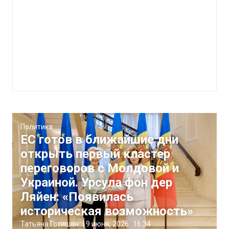
Политика
ЕС готов в ближайшие дни
открыть первый кластер
переговоров с Молдовой и
Украиной. Урсула фон дер
Ляйен: «Появилась
историческая возможность»
Татьяна Готишан
|
9 июня, 2026
16:34