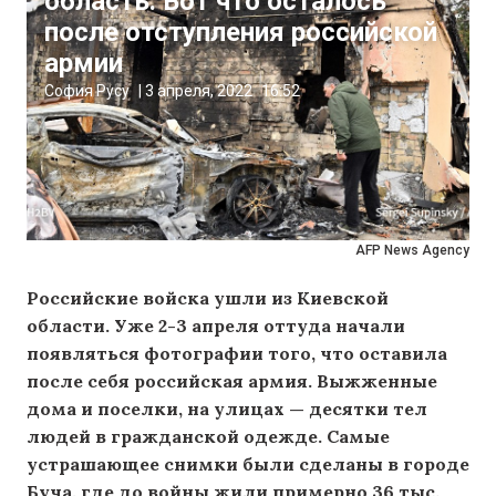
область. Вот что осталось
после отступления российской
армии
София Русу
|
3 апреля, 2022
16:52
AFP News Agency
Российские войска ушли из Киевской
области. Уже 2-3 апреля оттуда начали
появляться фотографии того, что оставила
после себя российская армия. Выжженные
дома и поселки, на улицах — десятки тел
людей в гражданской одежде. Самые
устрашающее снимки были сделаны в городе
Буча, где до войны жили примерно 36 тыс.