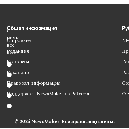
Общая информация
Ру
С
нами
О проекте
NM
все
Редакция
Пр
ясно
Контакты
Га
Вакансии
Ра
Правовая информация
Со
Поддержать NewsMaker на Patreon
От
© 2025 NewsMaker. Все права защищены.