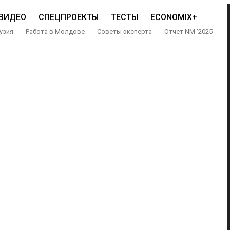
ВИДЕО
СПЕЦПРОЕКТЫ
ТЕСТЫ
ECONOMIX+
узия
Работа в Молдове
Советы эксперта
Отчет NM ‘2025