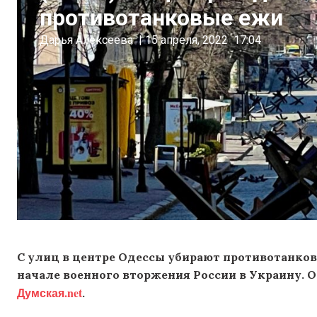
противотанковые ежи
Дарья Алексеева
|
15 апреля, 2022
17:04
С улиц в центре Одессы убирают противотанков
начале военного вторжения России в Украину. О
Думская.net
.