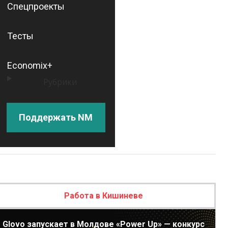
Спецпроекты
Тесты
Economix+
Рубрики
Поддержать NM
Работа в Кишиневе
Glovo запускает в Молдове «Power Up» — конкурс