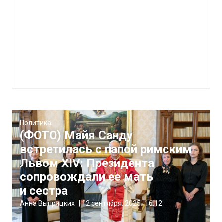
Политика
(ФОТО) Майя Санду
встретилась с папой римским
Львом XIV: Президента
сопровождали ее мать
и сестра
Анна Выприцких
|
12 сентября, 2025
16:12