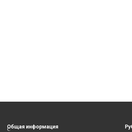
Общая информация
Ру
С