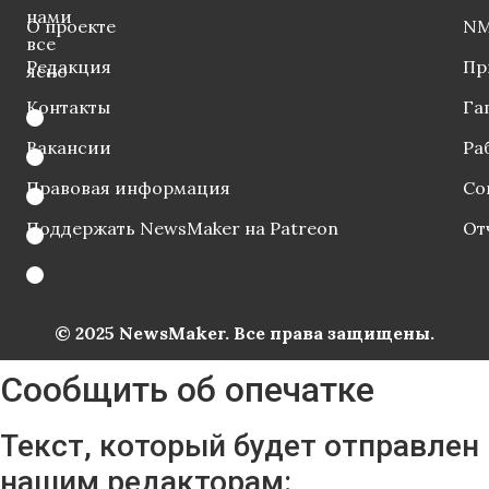
нами
О проекте
NM
все
Редакция
Пр
ясно
Контакты
Га
Вакансии
Ра
Правовая информация
Со
Поддержать NewsMaker на Patreon
От
© 2025 NewsMaker. Все права защищены.
Сообщить об опечатке
Текст, который будет отправлен
нашим редакторам: