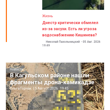
Жизнь
Днестр критически обмелел
из-за засухи. Есть ли угроза
водоснабжению Кишинева?
Николай Пахольницкий
-
05 Авг. 2026
19:49
Новости
В Кагульском районе нашли
фрагменты дрона-камикадзе
Ольга Горчак
|
5 Август, 2026
19:45