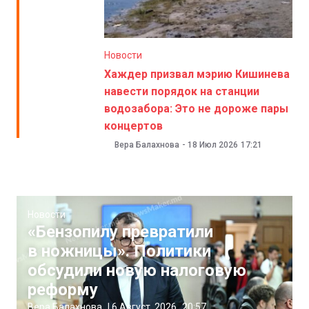
Новости
Хаждер призвал мэрию Кишинева
навести порядок на станции
водозабора: Это не дороже пары
концертов
Вера Балахнова
-
18 Июл 2026
17:21
Новости
«Бензопилу превратили
в ножницы». Политики
обсудили новую налоговую
реформу
Вера Балахнова
|
6 Август, 2026
20:57