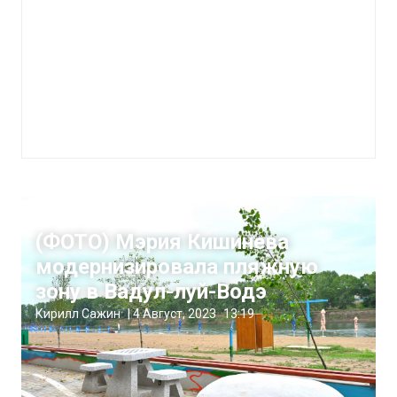
Жизнь
(ФОТО) Мэрия Кишинева
модернизировала пляжную
зону в Вадул-луй-Водэ
Кирилл Сажин
|
4 Август, 2023
13:19