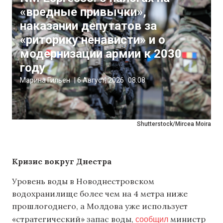
«вредные привычки»,
наказании депутатов за
«риторику ненависти» и о
модернизации армии к 2030
году
Марина Гильен
|
6 Август, 2026
08:08
Shutterstock/Mircea Moira
Кризис вокруг Днестра
Уровень воды в Новоднестровском
водохранилище более чем на 4 метра ниже
прошлогоднего, а Молдова уже использует
сообщил
«стратегический» запас воды,
министр