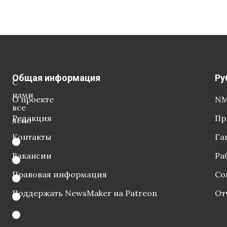
Общая информация
Ру
С
нами
О проекте
NM
все
Редакция
Пр
ясно
Контакты
Га
Вакансии
Ра
Правовая информация
Со
Поддержать NewsMaker на Patreon
От