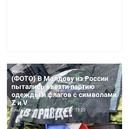
Жизнь
(ФОТО) В Молдову из России
пытались ввезти партию
одежды и флагов с символами
Z и V
Ольга Горчак
|
3 сентября, 2022
13:20