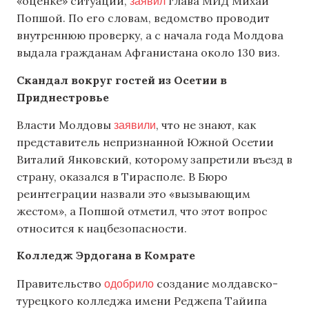
заявил
«оценке» ситуации,
глава МИД Михай
Попшой. По его словам, ведомство проводит
внутреннюю проверку, а с начала года Молдова
выдала гражданам Афганистана около 130 виз.
Скандал вокруг гостей из Осетии в
Приднестровье
заявили
Власти Молдовы
, что не знают, как
представитель непризнанной Южной Осетии
Виталий Янковский, которому запретили въезд в
страну, оказался в Тирасполе. В Бюро
реинтеграции назвали это «вызывающим
жестом», а Попшой отметил, что этот вопрос
относится к нацбезопасности.
Колледж Эрдогана в Комрате
одобрило
Правительство
создание молдавско-
турецкого колледжа имени Реджепа Тайипа