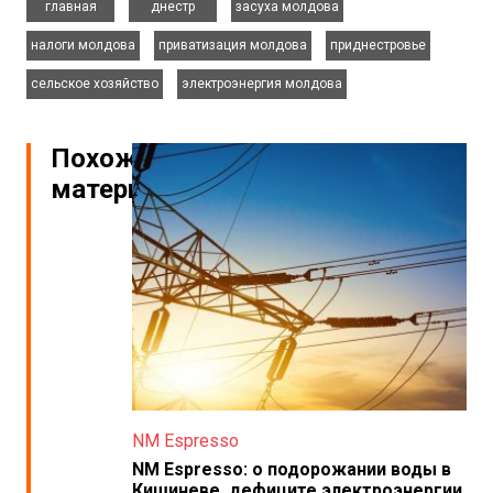
главная
днестр
засуха молдова
,
,
,
налоги молдова
приватизация молдова
приднестровье
,
сельское хозяйство
электроэнергия молдова
Похожие
материалы
NM Espresso
NM Espresso: о подорожании воды в
Кишиневе, дефиците электроэнергии