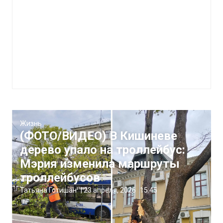
Жизнь
(ФОТО/ВИДЕО) В Кишиневе
дерево упало на троллейбус:
Мэрия изменила маршруты
троллейбусов
Татьяна Готишан
|
23 апреля, 2026
15:45