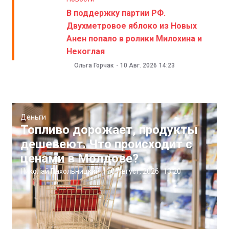
В поддержку партии РФ.
Двухметровое яблоко из Новых
Анен попало в ролики Милохина и
Некоглая
Ольга Горчак
-
10 Авг. 2026
14:23
Деньги
Топливо дорожает, продукты
дешевеют. Что происходит с
ценами в Молдове?
Николай Пахольницкий
|
10 Август, 2026
13:20