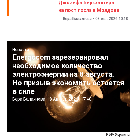
Джозефа Беркхалтера
на пост посла в Молдове
Вера Балахнова
-
08 Авг. 2026
10:10
Новости
Energocom зарезервировал
необходимое количество
электроэнергии на 8 августа.
Но призыв экономить остается
в силе
Вера Балахнова
|
8 Август, 2026
17:40
РБК-Украина