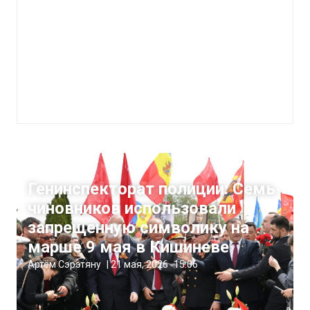
Жизнь
Генинспекторат полиции: Семь
чиновников использовали
запрещенную символику на
марше 9 мая в Кишиневе
Артём Сэрэтяну
|
21 мая, 2026
15:06