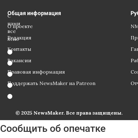
Общая информация
Ру
С
нами
О проекте
NM
все
Редакция
Пр
ясно
Контакты
Га
Вакансии
Ра
Правовая информация
Со
Поддержать NewsMaker на Patreon
От
© 2025 NewsMaker. Все права защищены.
Сообщить об опечатке