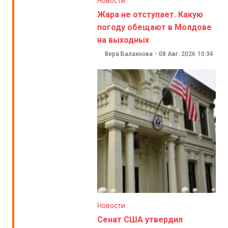
Новости
Жара не отступает. Какую
погоду обещают в Молдове
на выходных
Вера Балахнова
-
08 Авг. 2026
10:34
Новости
Сенат США утвердил