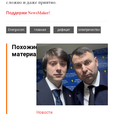
сложно и даже приятно.
Поддержи NewsMaker!
,
,
,
Energocom
главная
дефицит
электричество
Похожие
материалы
Новости