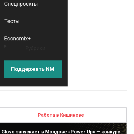
Спецпроекты
Тесты
Economix+
Рубрики
Поддержать NM
Работа в Кишиневе
Glovo запускает в Молдове «Power Up» — конкурс