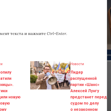
мент текста и нажмите
Ctrl+Enter
.
ти
Новости
зопилу
Лидер
ратили
распущенной
ницы».
партии «Шанс»
тики
Алексей Лунгу
дили новую
предстанет перед
говую
судом по делу
рму
о незаконном