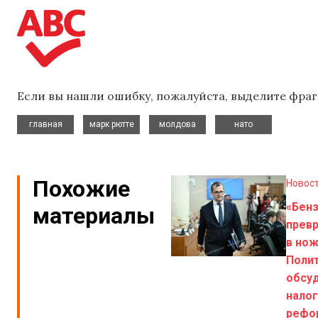
Если вы нашли ошибку, пожалуйста, выделите фраг
,
,
,
главная
марк рютте
молдова
нато
Похожие
Новос
«Бен
материалы
прев
в нож
Поли
обсу
нало
рефо