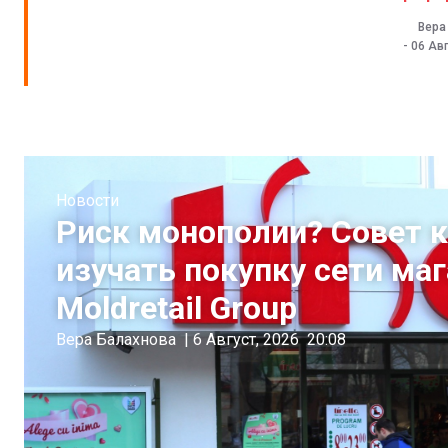
Вера
-
06 Авг
Новости
Риск монополии? Совет 
изучать покупку сети ма
Moldretail Group
Вера Балахнова
|
6 Август, 2026
20:08