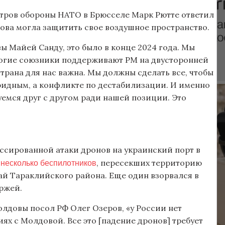
тров обороны НАТО в Брюсселе Марк Рютте ответил
дова могла защитить свое воздушное пространство.
ы Майей Санду, это было в конце 2024 года. Мы
ногие союзники поддерживают РМ на двусторонней
страна для нас важна. Мы должны сделать все, чтобы
бридным, а конфликте по дестабилизации. И именно
уемся друг с другом ради нашей позиции. Это
массированной атаки дронов на украинский порт в
несколько беспилотников
, пересекших территорию
май Тараклийского района. Еще один взорвался в
ржей.
лдовы посол РФ Олег Озеров, «у России нет
х с Молдовой. Все это [падение дронов] требует