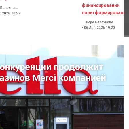
финансировании
 Балахнова
политформирований
. 2026
20:57
Вера Балахнова
-
06 Авг. 2026
19:20
конкуренции продолжит
газинов Merci компанией