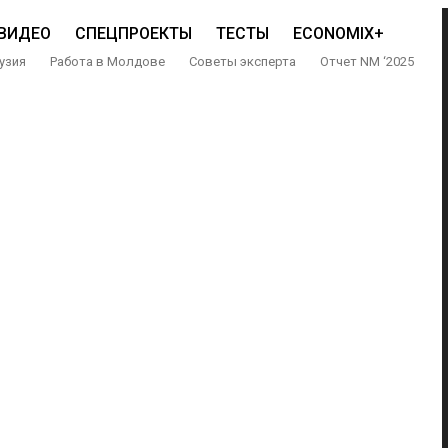
ВИДЕО
СПЕЦПРОЕКТЫ
ТЕСТЫ
ECONOMIX+
узия
Работа в Молдове
Советы эксперта
Отчет NM ‘2025