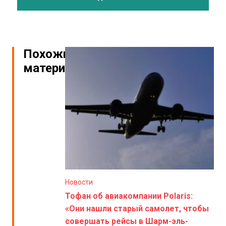
Похожие
материалы
Новости
Тофан об авиакомпании Polaris:
«Они нашли старый самолет, чтобы
совершать рейсы в Шарм-эль-