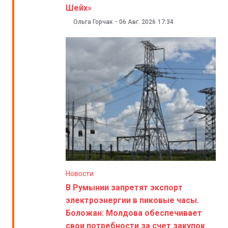
Шейх»
Ольга Горчак
-
06 Авг. 2026
17:34
Новости
В Румынии запретят экспорт
электроэнергии в пиковые часы.
Боложан: Молдова обеспечивает
свои потребности за счет закупок