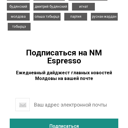
,
,
,
будянский
дмитрий будянский
игнат
,
,
,
молдова
ольша тэбырцэ
партия
руснак-жардан
,
тэбырцэ
Подписаться на NM
Espresso
Ежедневный дайджест главных новостей
Молдовы на вашей почте