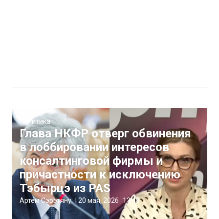
Политика
Глава НКФР отверг обвинения
в лоббировании интересов
консалтинговой фирмы и
причастности к исключению
Тэбырцэ из PAS
Артём Сэрэтяну
|
20 мая, 2026
13:48