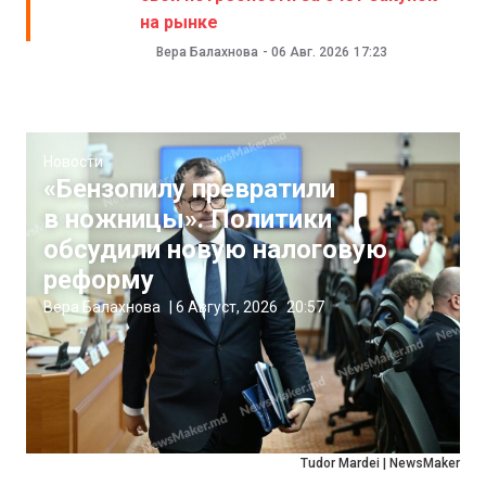
на рынке
Вера Балахнова
-
06 Авг. 2026
17:23
Новости
«Бензопилу превратили
в ножницы». Политики
обсудили новую налоговую
реформу
Вера Балахнова
|
6 Август, 2026
20:57
Tudor Mardei | NewsMaker