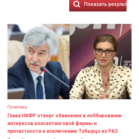
Показать результаты
Политика
Глава НКФР отверг обвинения в лоббировании
интересов консалтинговой фирмы и
причастности к исключению Тэбырцэ из PAS