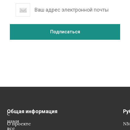
Общая информация
Ру
С
нами
О проекте
NM
все