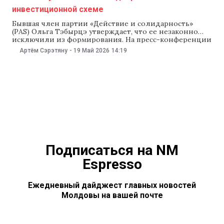
инвестиционной схеме
Бывшая член партии «Действие и солидарность»
(PAS) Ольга Тэбырцэ утверждает, что ее незаконно
исключили из формирования. На пресс-конференции
в IPN 19 мая она заявила, что стала нежелательной
Артём Сэрэтяну
-
19 Май 2026
14:19
персоной в правящей партии из-за того, что открыто
говорила о коррупционных схемах и нарушениях
среди госслужащих. В PAS рассказали NewsMaker, что
исключили Тэбырцэ
Подписаться на NM
Espresso
Ежедневный дайджест главных новостей
Молдовы на вашей почте