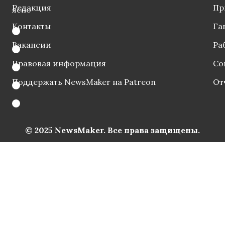
Редакция
Пр
ясно
Контакты
Га
Вакансии
Ра
Правовая информация
Со
Поддержать NewsMaker на Patreon
От
© 2025 NewsMaker. Все права защищены.