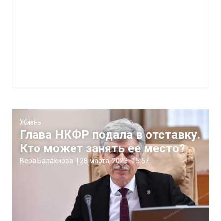
Жизнь
Глава НКФР подала в отставку.
Кто может занять ее место?
Вера Балахнова
|
28 марта, 2023
15:57