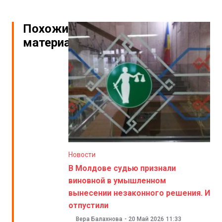
Похожие
материалы
Новости
В Молдове судью признали
виновной в умышленном
вынесении незаконного решения. И
отпустили
Вера Балахнова
-
20 Май 2026
11:33