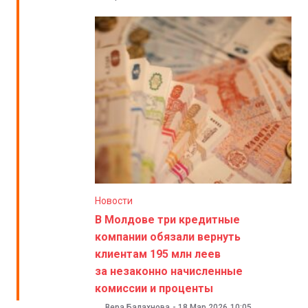
Новости
В Молдове три кредитные
компании обязали вернуть
клиентам 195 млн леев
за незаконно начисленные
комиссии и проценты
Вера Балахнова
-
18 Мар 2026
10:05