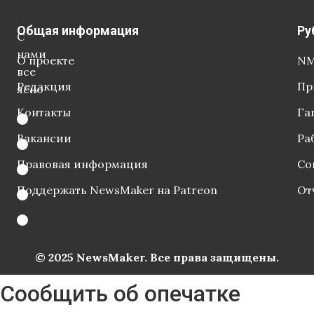
Общая информация
Ру
С
нами
О проекте
NM
все
Редакция
Пр
ясно
Контакты
Га
Вакансии
Ра
Правовая информация
Со
Поддержать NewsMaker на Patreon
От
© 2025 NewsMaker. Все права защищены.
Сообщить об опечатке