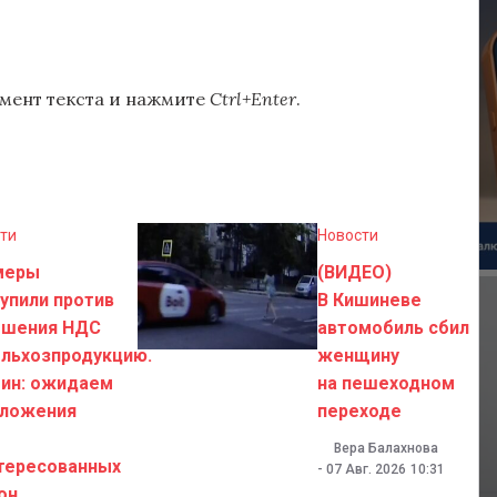
мент текста и нажмите
Ctrl+Enter
.
ти
Новости
меры
(ВИДЕО)
упили против
В Кишиневе
шения НДС
автомобиль сбил
ельхозпродукцию.
женщину
ин: ожидаем
на пешеходном
ложения
переходе
Вера Балахнова
тересованных
-
07 Авг. 2026
10:31
он