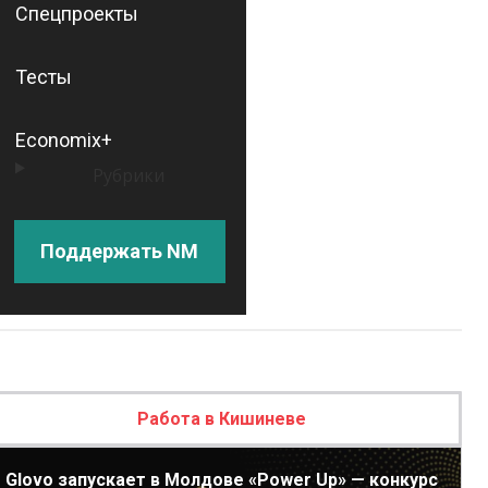
Спецпроекты
Тесты
Economix+
Рубрики
Поддержать NM
Работа в Кишиневе
Glovo запускает в Молдове «Power Up» — конкурс