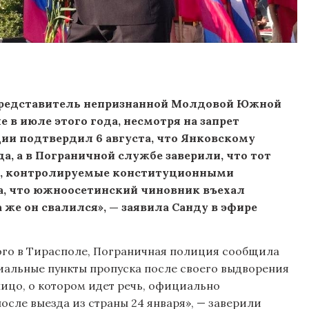
представитель непризнанной Молдовой Южной
 в июле этого года, несмотря на запрет
ции подтвердил 6 августа, что Янковскому
да, а в Пограничной службе заверили, что тот
ка, контролируемые конституционными
а, что южноосетинский чиновник въехал
 же он свалился», — заявила Санду в эфире
го в Тирасполе, Пограничная полиция сообщила
циальные пункты пропуска после своего выдворения
лицо, о котором идет речь, официально
сле выезда из страны 24 января», — заверили