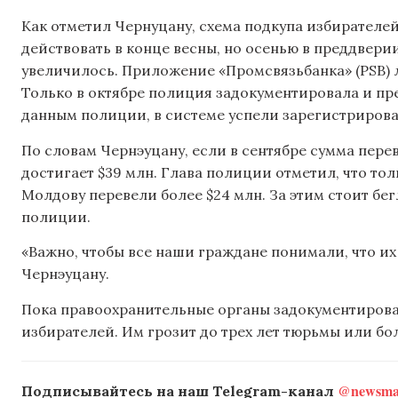
Как отметил Чернуцану, схема подкупа избирателе
действовать в конце весны, но осенью в преддвер
увеличилось. Приложение «Промсвязьбанка» (PSB) 
Только в октябре полиция задокументировала и прес
данным полиции, в системе успели зарегистрироват
По словам Чернэуцану, если в сентябре сумма перев
достигает $39 млн. Глава полиции отметил, что тол
Молдову перевели более $24 млн. За этим стоит бе
полиции.
«Важно, чтобы все наши граждане понимали, что их
Чернэуцану.
Пока правоохранительные органы задокументировал
избирателей. Им грозит до трех лет тюрьмы или б
@newsmak
Подписывайтесь на наш Telegram-канал