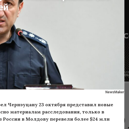
ей
NewsMaker
ел Чернэуцану 23 октября представил новые
асно материалам расследования, только в
з России в Молдову перевели более $24 млн