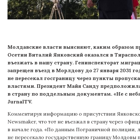
Молдавские власти выясняют, каким образом 
Осетии Виталий Янковский оказался в Тирасполе
въезжать в нашу страну. Генинспекторат мигра
запрещен въезд в Морлдову до 27 января 2031 го
не пересекал госграницу через пункты пропус
властями. Президент Майя Санду предположил
в страну по поддельным документам. «Не с неба
JurnalTV.
Комментируя информацию о присутствии Янковско
Newsmaker, что тот не въезжал в страну через офи
в начале года. «По данным Пограничной полиции, 
не пересекало государственную границу Молдовы по