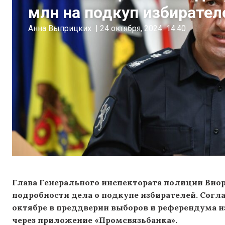
млн на подкуп избирател
Анна Выприцких
|
24 октября, 2024
14:40
Глава Генерального инспектората полиции Виор
подробности дела о подкупе избирателей. Согл
октябре в преддверии выборов и референдума и
через приложение «Промсвязьбанка».