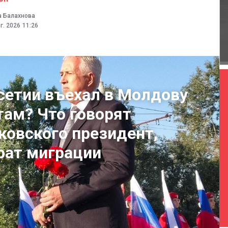
а Балахнова
г. 2026
11:26
етии въехал в Молдову
ам? Что говорят
ковского президент,
рат миграции