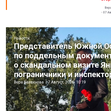
Вер
-
07 Ав
Новости
Представитель Южной Ос
по поддельным документ
о скандальном визите Ян
пограничники и инспекто
Вера Балахнова
|
7 Август, 2026
10:19