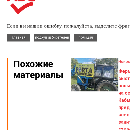
Если вы нашли ошибку, пожалуйста, выделите фраг
,
,
главная
подкуп избирателей
полиция
Похожие
Новос
Фер
материалы
выст
повы
на с
Кабм
пред
всех
заин
стор