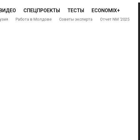
ВИДЕО
СПЕЦПРОЕКТЫ
ТЕСТЫ
ECONOMIX+
узия
Работа в Молдове
Советы эксперта
Отчет NM ‘2025