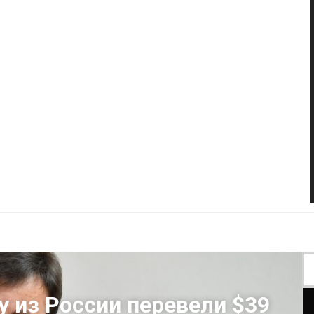
у из России перевели $39