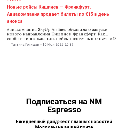
Новые рейсы Кишинев — Франкфурт.
Авиакомпания продает билеты по €15 в день
анонса
Авиакомпания SkyUp Airlines объявила о запуске
нового направления Кишинев-Франкфурт. Как
сообщили в компании, рейсы начнут выполнять с 13
октября, дважды в неделю, по понедельникам и
Татьяна Готишан
-
10 Июл 2025
20:39
четвергам. В день анонса, 10 июля, стоимость билетов
начинается от 15 евро. SkyUp также сообщила о
расширении программы полетов в Салоники (Греция)
на зимний сезон.
Подписаться на NM
Espresso
Ежедневный дайджест главных новостей
Молдовы на вашей почте