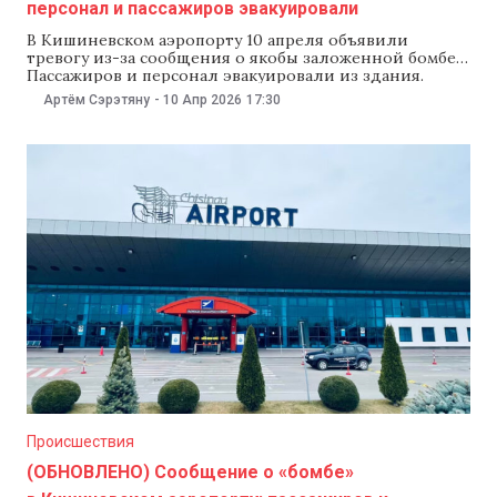
персонал и пассажиров эвакуировали
В Кишиневском аэропорту 10 апреля объявили
тревогу из-за сообщения о якобы заложенной бомбе.
Пассажиров и персонал эвакуировали из здания.
Пограничная полиция сообщила, что процедуру
Артём Сэрэтяну
-
10 Апр 2026
17:30
регистрации пассажиров временно приостановили, а
расписание рейсов может измениться. Спецслужбы
проводят проверку. «Просим отнестись с пониманием
и сохранять спокойствие. Мы вернемся с
дополнительной информацией позже», — сообщили
в погранполиции. В пресс-службе аэропорта
Происшествия
(ОБНОВЛЕНО) Сообщение о «бомбе»