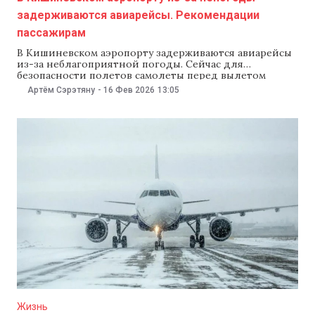
задерживаются авиарейсы. Рекомендации
пассажирам
В Кишиневском аэропорту задерживаются авиарейсы
из-за неблагоприятной погоды. Сейчас для
безопасности полетов самолеты перед вылетом
проходят обязательную противообледенительную
Артём Сэрэтяну
-
16 Фев 2026
13:05
обработку. Об этом 16 февраля сообщили в
администрации аэропорта, порекомендовав
пассажирам перед поездкой в аэропорт проверить
актуальную информацию о статусе рейсов. В
администрации уточнили, что для безопасности
полетов самолеты перед вылетом проходят
обязательную
Жизнь