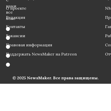
нами
О проекте
NM
все
Редакция
Пр
ясно
Контакты
Га
Вакансии
Ра
Правовая информация
Со
Поддержать NewsMaker на Patreon
От
© 2025 NewsMaker. Все права защищены.