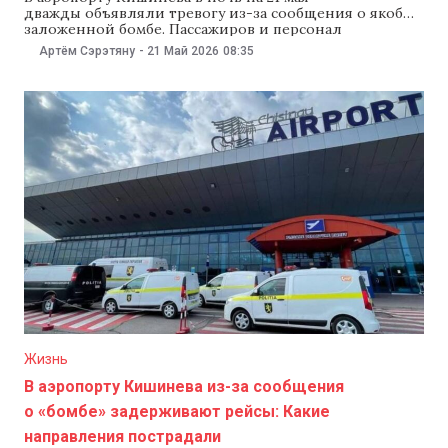
дважды объявляли тревогу из-за сообщения о якобы
заложенной бомбе. Пассажиров и персонал
эвакуировали из здания. Как сообщили в
Артём Сэрэтяну
-
21 Май 2026
08:35
Пограничной полиции, специалисты не обнаружили
никаких подозрительных предметов, а аэропорт
возобновил работу. По данным Пограничной
полиции, первое сообщение о минировании
поступило в 00:31, второе — в 04:33. «Пограничные
Жизнь
В аэропорту Кишинева из-за сообщения
о «бомбе» задерживают рейсы: Какие
направления пострадали