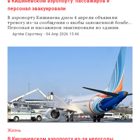
в Кишиневском аэропорту: пассажиров и
персонал эвакуировали
В аэропорту Кишинева днем 4 апреля объявили
тревогу из-за сообщения о якобы заложенной бомбе.
Персонал и пассажиров эвакуировали из здания.
Пограничная полиция сообщила, что процедуру
Артём Сэрэтяну
-
04 Апр 2026
15:46
регистрации пассажиров временно приостановили, а
расписание рейсов может измениться. Спецслужбы
проводят проверку. «Просим отнестись с пониманием
и сохранять спокойствие. Мы вернемся с
дополнительной информацией позже», — сообщили
в
Жизнь
В Кишиневском аэропорту из-за непогоды