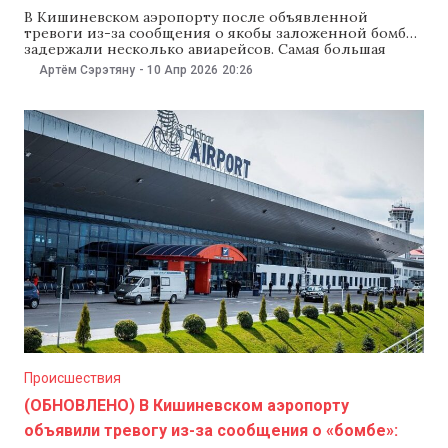
В Кишиневском аэропорту после объявленной
тревоги из-за сообщения о якобы заложенной бомбе
задержали несколько авиарейсов. Самая большая
задержка — у рейса из Милана: вместо 18:50 самолет
Артём Сэрэтяну
-
10 Апр 2026
20:26
прибудет только в 21:35 — почти на три часа позже.
Рейс из Стамбула перенесли с 20:20 на 22:10. Самолет
из Бухареста прибудет в 21:10 вместо 20:40, а
Происшествия
(ОБНОВЛЕНО) В Кишиневском аэропорту
объявили тревогу из-за сообщения о «бомбе»: