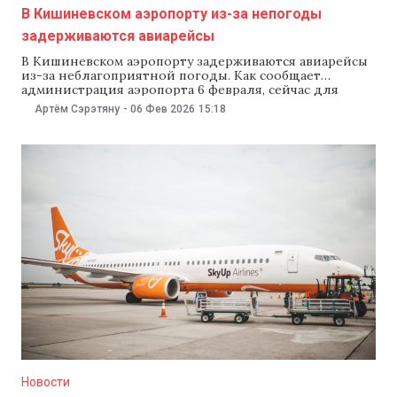
В Кишиневском аэропорту из-за непогоды
задерживаются авиарейсы
В Кишиневском аэропорту задерживаются авиарейсы
из-за неблагоприятной погоды. Как сообщает
администрация аэропорта 6 февраля, сейчас для
безопасности полетов самолеты перед вылетом
Артём Сэрэтяну
-
06 Фев 2026
15:18
проходят обязательную противообледенительную
обработку. Вылеты в Бухарест, Милан, Бари,
Братиславу и Париж отложили на время от 20 минут
до одного часа. С опозданием прибудут и самолеты,
летящие в Кишинев.
Новости