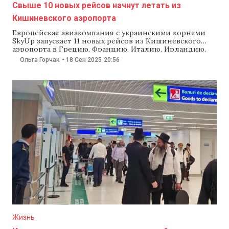
Свыше 10 новых рейсов начнут летать из
Кишиневского аэропорта
Европейская авиакомпания с украинскими корнями
SkyUp запускает 11 новых рейсов из Кишиневского
аэропорта в Грецию, Францию, Италию, Ирландию,
Швейцарию, Грузию и Испанию, включая остров
Ольга Горчак
-
18 Сен 2025
20:56
Тенерифе. Большую часть новых прямых рейсов
запустят весной следующего года. Однако два новых
маршрута: в Тбилиси (Грузия) и Дублин (Ирландия) —
начнут работу в этом году.
Жизнь