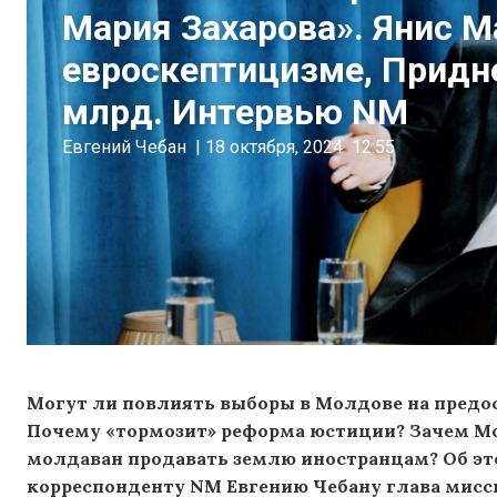
Мария Захарова». Янис 
евроскептицизме, Придне
млрд. Интервью NM
Евгений Чебан
|
18 октября, 2024
12:55
Могут ли повлиять выборы в Молдове на пред
Почему «тормозит» реформа юстиции? Зачем Мо
молдаван продавать землю иностранцам? Об эт
корреспонденту NM Евгению Чебану глава мисс