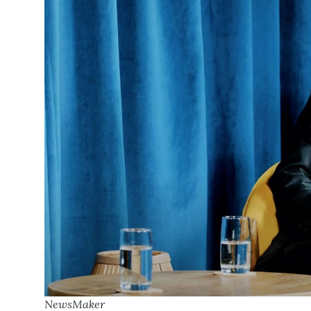
NewsMaker