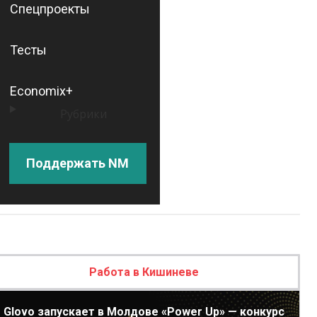
Спецпроекты
Тесты
Economix+
Рубрики
Поддержать NM
Работа в Кишиневе
Glovo запускает в Молдове «Power Up» — конкурс