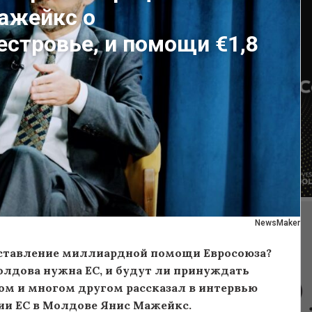
Мажейкс о
стровье, и помощи €1,8
NewsMaker
оставление миллиардной помощи Евросоюза?
лдова нужна ЕС, и будут ли принуждать
ом и многом другом рассказал в интервью
ии ЕС в Молдове Янис Мажейкс.