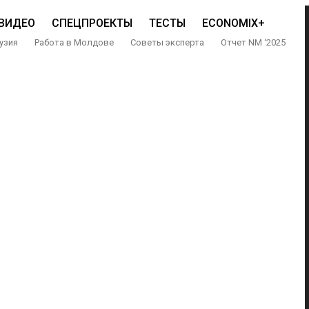
ВИДЕО
СПЕЦПРОЕКТЫ
ТЕСТЫ
ECONOMIX+
узия
Работа в Молдове
Советы эксперта
Отчет NM ‘2025