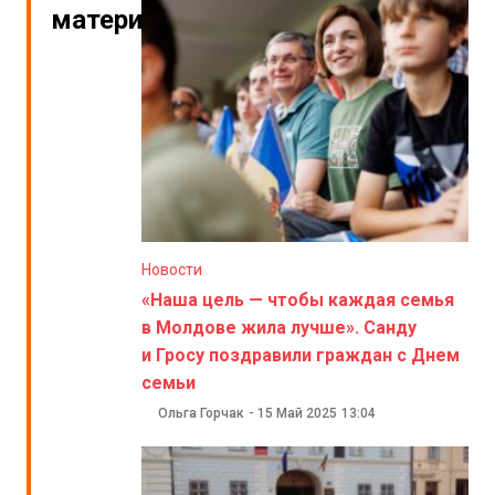
материалы
Новости
«Наша цель — чтобы каждая семья
в Молдове жила лучше». Санду
и Гросу поздравили граждан с Днем
семьи
Ольга Горчак
-
15 Май 2025
13:04