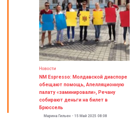
Новости
NM Espresso: Молдавской диаспоре
обещают помощь, Апелляционную
палату «заминировали», Речану
собирают деньги на билет в
Брюссель
Марина Гильен
-
15 Май 2025
08:08