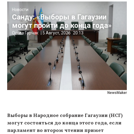
Новости
Санду: «Выборы в Гагаузии
могут пройти до конца года»
Ольга Горчак
|
5 Август, 2026
20:13
NewsMaker
Выборы в Народное собрание Гагаузии (НСГ)
могут состояться до конца этого года, если
парламент во втором чтении примет