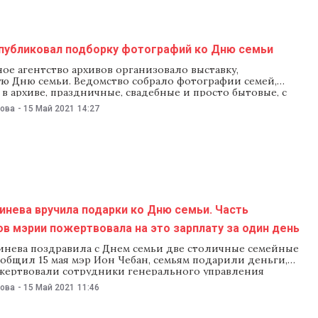
опубликовал подборку фотографий ко Дню семьи
е агентство архивов организовало выставку,
ю Дню семьи. Ведомство собрало фотографии семей,
в архиве, праздничные, свадебные и просто бытовые, с
ека до восьмидесятых годов. «Эта выставка — дань
нова
-
15 Май 2021
14:27
емье. Это фотографии народа, которые объединяют
кты семейной жизни», — отметили в Госархиве.
фотографии можно увидеть
нева вручила подарки ко Дню семьи. Часть
в мэрии пожертвовала на это зарплату за один день
нева поздравила с Днем семьи две столичные семейные
ообщил 15 мая мэр Ион Чебан, семьям подарили деньги,
жертвовали сотрудники генерального управления
 помощи и здравоохранения мэрии. Чебан опубликовал в
нова
-
15 Май 2021
11:46
тографии с семьями. Он рассказал, что Сергей и Елена
ожили вместе 59 лет, вырастили троих