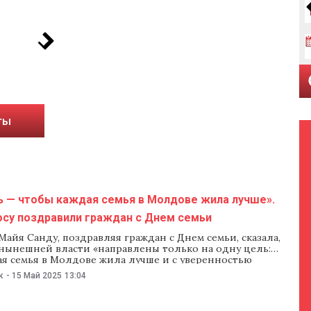
ты
ь — чтобы каждая семья в Молдове жила лучше».
осу поздравили граждан с Днем семьи
айя Санду, поздравляя граждан с Днем семьи, сказала,
 нынешней власти «направлены только на одну цель:
ая семья в Молдове жила лучше и с уверенностью
м дне». Спикер парламента Игорь Гросу, в свою очередь,
к
-
15 Май 2025
13:04
что PAS за 4 года «вместе с коллегами оказывала поддержку
ране и за рубежом». «Нет ничего крепче семейных уз. Там
юбить, прощать,