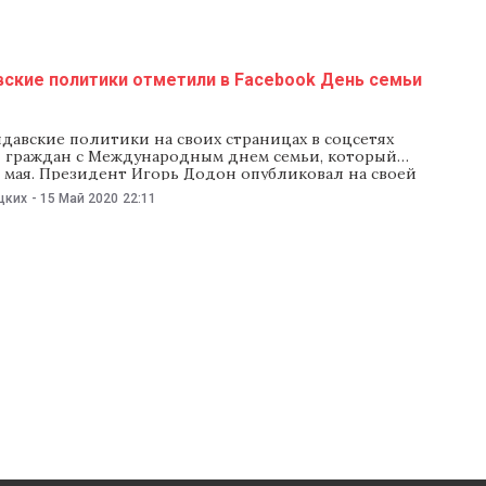
вские политики отметили в Facebook День семьи
давские политики на своих страницах в соцсетях
 граждан с Международным днем семьи, который
 мая. Президент Игорь Додон опубликовал на своей
Facebook фото с женой и сыном и написал: «Семья делает
цких
-
15 Май 2020
22:11
, учит нас любви, уважению, состраданию и заботе. Семья
ля