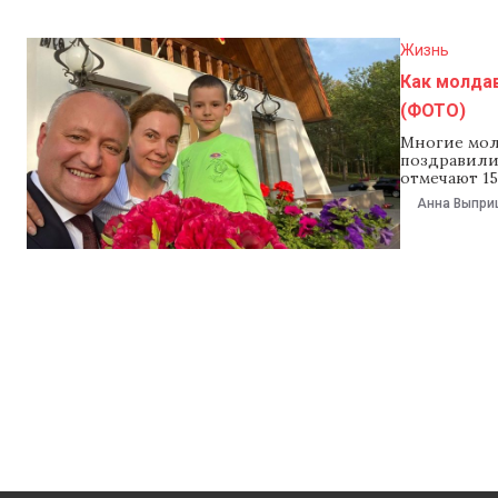
Жизнь
Как молда
(ФОТО)
Многие мол
поздравили
отмечают 15
странице в 
Анна Выпри
нас сильнее
— это все д