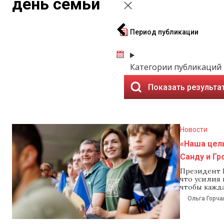
день семьи
Период публикации
Категории публикаций
Показать результа
Новости
«Наша цел
Санду и Гр
Президент М
что усилия
чтобы кажд
в завтрашне
Ольга Горча
рассказал, 
семьям в ст
мы учимся л