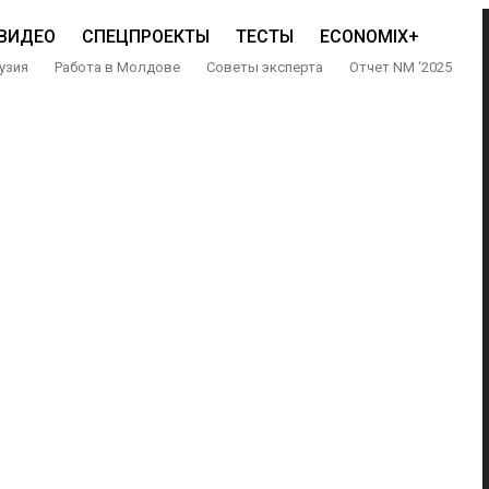
ВИДЕО
СПЕЦПРОЕКТЫ
ТЕСТЫ
ECONOMIX+
узия
Работа в Молдове
Советы эксперта
Отчет NM ‘2025