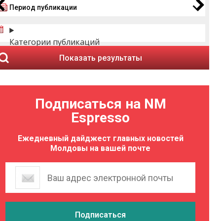
Период публикации
Категории публикаций
Показать результаты
Подписаться на NM
Espresso
Ежедневный дайджест главных новостей
Молдовы на вашей почте