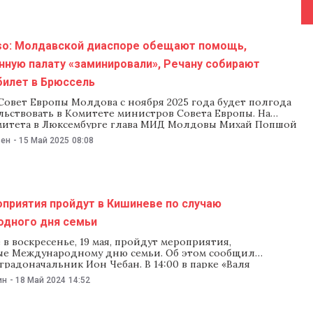
so: Молдавской диаспоре обещают помощь,
нную палату «заминировали», Речану собирают
билет в Брюссель
Совет Европы Молдова с ноября 2025 года будет полгода
льствовать в Комитете министров Совета Европы. На
митета в Люксембурге глава МИД Молдовы Михай Попшой
 подготовка к этому идет полным ходом. Он также
ьен
-
15 Май 2025
08:08
 приверженность Молдовы защите демократии,
у курсу и поддержке создания трибунала по агрессии
оприятия пройдут в Кишиневе по случаю
дного дня семьи
в воскресенье, 19 мая, пройдут мероприятия,
е Международному дню семьи. Об этом сообщил
радоначальник Ион Чебан. В 14:00 в парке «Валя
ройдет культурно-художественное мероприятие,
ин
-
18 Май 2024
14:52
е важности семьи и ее роли в развитии здоровой
среды. Мэр сообщил, что в парке организуют творческие
тер-классы для