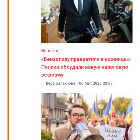
Новости
«Бензопилу превратили в ножницы».
Полики обсудили новую налоговую
реформу
Вера Балахнова
-
06 Авг. 2026
20:57