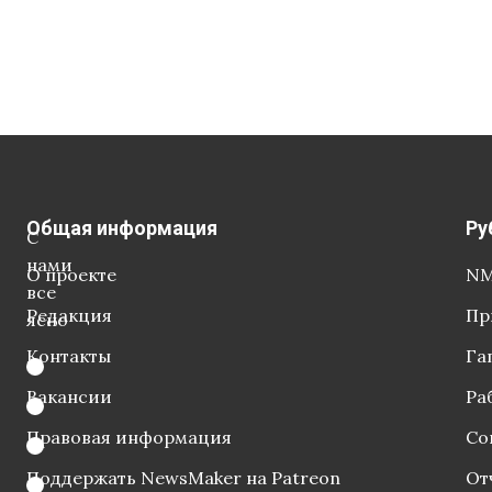
Общая информация
Ру
С
нами
О проекте
NM
все
Редакция
Пр
ясно
Контакты
Га
Вакансии
Ра
Правовая информация
Со
Поддержать NewsMaker на Patreon
От