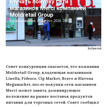
изучать покупку сети
магазинов Merci компанией
Moldretail Group
Вера Балахнова
|
6 Август, 2026
20:08
bizlaw.md
Совет конкуренции опасается, что компания
Moldretail Group, владеющая магазинами
Linella, Fidesco, Cip Market, Bravo и Slavena
Megamarket, после покупки сети магазинов
Merci может занять доминирующее
положение на рынке поставок продуктов
питания для торговых сетей. Совет сообщил