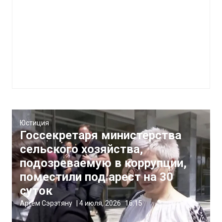
Юстиция
Госсекретаря министерства
сельского хозяйства,
подозреваемую в коррупции,
поместили под арест на 30
суток
Артём Сэрэтяну
|
4 июля, 2026
16:15