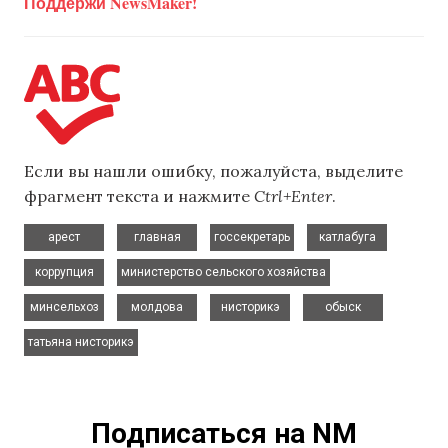
Поддержи NewsMaker!
Если вы нашли ошибку, пожалуйста, выделите
фрагмент текста и нажмите
Ctrl+Enter
.
,
,
,
,
арест
главная
госсекретарь
катлабуга
,
,
коррупция
министерство сельского хозяйства
,
,
,
,
минсельхоз
молдова
нисторикэ
обыск
татьяна нисторикэ
Подписаться на NM