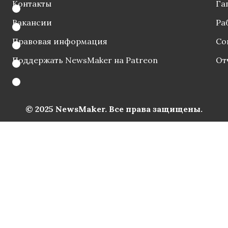
Контакты
Га
Вакансии
Ра
Правовая информация
Со
Поддержать NewsMaker на Patreon
От
© 2025 NewsMaker. Все права защищены.