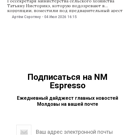
Госсекретаря министерства сельского хозяйства
Татьяну Нисторикэ, которую подозревают в
коррупции, поместили под предварительный арест
на 30 суток. Такое решение 4 июля принял суд
Артём Сэрэтяну
-
04 Июл 2026
16:15
Кишинева, сообщает ProTV. Суд удовлетворил
ходатайство прокурора и постановил поместить
Татьяну Нисторикэ под предварительный арест на 30
суток до 1 августа 2026 года. Срок ареста она проведет
Подписаться на NM
Espresso
Ежедневный дайджест главных новостей
Молдовы на вашей почте