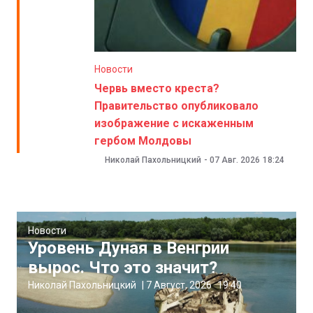
Новости
Червь вместо креста?
Правительство опубликовало
изображение с искаженным
гербом Молдовы
Николай Пахольницкий
-
07 Авг. 2026
18:24
Новости
Уровень Дуная в Венгрии
вырос. Что это значит?
Николай Пахольницкий
|
7 Август, 2026
19:40