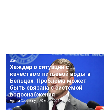
Жизнь
Хаждер о ситуации с
качеством питьевой воды в
Бельцах: Проблема может
быть связана с системой
водоснабжения
Артём Сэрэтяну
|
20 мая, 2026
12:20