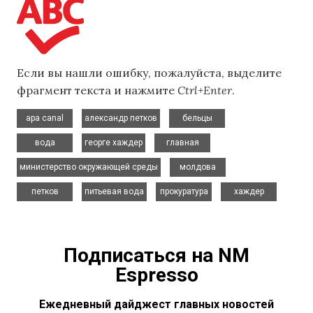
Если вы нашли ошибку, пожалуйста, выделите
фрагмент текста и нажмите
Ctrl+Enter
.
,
,
,
apa canal
александр петков
бельцы
,
,
,
вода
георге хаждер
главная
,
,
министерство окружающей среды
молдова
,
,
,
петков
питьевая вода
прокуратура
хаждер
Подписаться на NM
Espresso
Ежедневный дайджест главных новостей