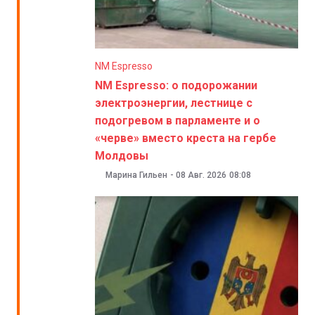
NM Espresso
NM Espresso: о подорожании
электроэнергии, лестнице с
подогревом в парламенте и о
«черве» вместо креста на гербе
Молдовы
Марина Гильен
-
08 Авг. 2026
08:08