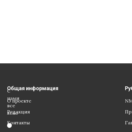
Общая информация
Ру
С
нами
О проекте
NM
все
Редакция
Пр
ясно
Контакты
Га