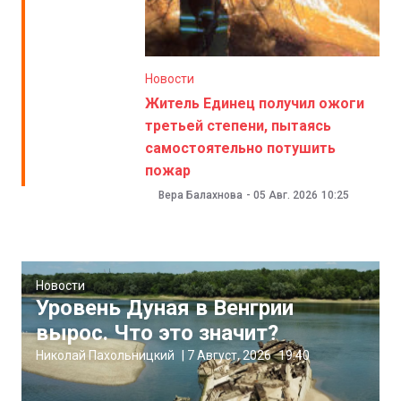
Новости
Житель Единец получил ожоги
третьей степени, пытаясь
самостоятельно потушить
пожар
Вера Балахнова
-
05 Авг. 2026
10:25
Новости
Уровень Дуная в Венгрии
вырос. Что это значит?
Николай Пахольницкий
|
7 Август, 2026
19:40