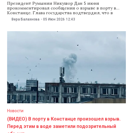
Президент Румынии Никушор Дан 5 июня
прокомментировал сообщения о взрыве в порту в
Констанце. Глава государства подтвердил, что в
порту заметили дрон и снова возложил
Вера Балахнова
-
05 Июн 2026
12:43
ответственность за случившееся на Россию. «Такие
ситуации — это прямое следствие агрессивной
войны, развязанной Россией против Украины», —
написал Дан в соцсетях. Президент сообщил, что
Новости
(ВИДЕО) В порту в Констанце произошел взрыв.
Перед этим в воде заметили подозрительный