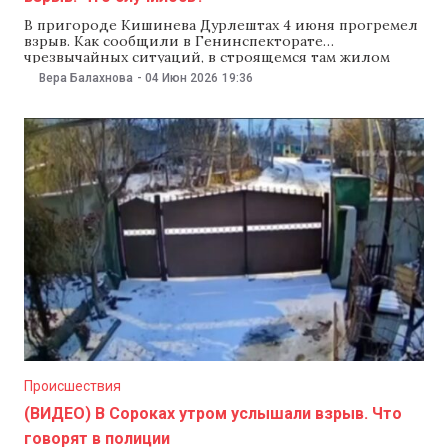
В пригороде Кишинева Дурлештах 4 июня прогремел
взрыв. Как сообщили в Генинспекторате
чрезвычайных ситуаций, в строящемся там жилом
доме взорвались четыре газовых баллона.
Вера Балахнова
-
04 Июн 2026
19:36
В инспекторате заверили, что взрыв не вызвал пожар
и никто не пострадал. Прибывшие на место
инцидента четыре пожарных расчета быстро
локализовали все очаги потенциального возгорания
и охладили стены. Причину и обстоятельства
случившегося установят компетентные
Происшествия
(ВИДЕО) В Сороках утром услышали взрыв. Что
говорят в полиции