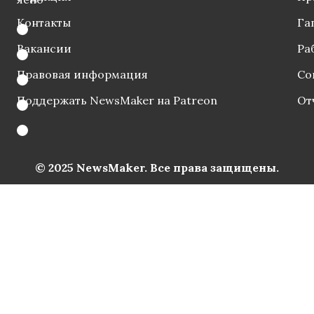
Контакты
Га
Вакансии
Ра
Правовая информация
Со
Поддержать NewsMaker на Patreon
От
© 2025 NewsMaker. Все права защищены.