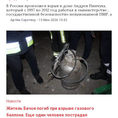
В России произошел взрыв в доме Андрея Пинчука,
который с 1997 по 2012 год работал в «министерстве
государственной безопасности» непризнанной ПМР, а
также был «министром госбезопасности»
Артём Сэрэтяну
-
13 Июн 2026
10:42
самопровозглашенной ДНР. Инцидент случился
после того, как курьер принес посылку Пинчуку. По
данным российских СМИ, в результате происшествия
никто не пострадал. Российское агентство ТАСС
Новости
Житель Бачоя погиб при взрыве газового
баллона. Еще один человек пострадал