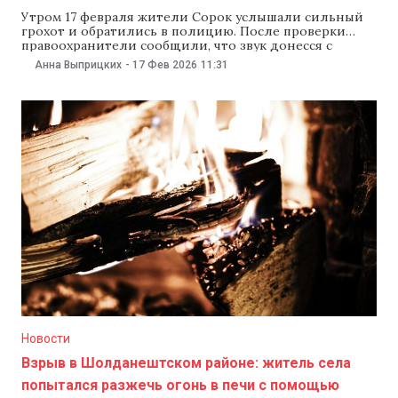
Утром 17 февраля жители Сорок услышали сильный
грохот и обратились в полицию. После проверки
правоохранители сообщили, что звук донесся с
территории соседней Украины.«Сегодня в полицию
Анна Выприцких
-
17 Фев 2026
11:31
обратились жители нескольких сел Сорокского
района, которые сообщили, что слышали сильный
грохот. В результате предварительных проверок и
обмена данными с соседней страной установили, что
звук
Новости
Взрыв в Шолданештском районе: житель села
попытался разжечь огонь в печи с помощью