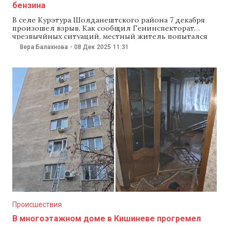
бензина
В селе Курэтура Шолданештского района 7 декабря
произошел взрыв. Как сообщил Генинспекторат
чрезвычйных ситуаций, местный житель попытался
дома разжечь огонь в печи, используя бензин.
Вера Балахнова
-
08 Дек 2025
11:31
В результате взрыва 46-летний мужчина получил
многочисленные ожоги. Спасатели сообщили, что
пожара в доме не было. Пострадавшего доставили в
больницу в состоянии средней степени тяжести с
ожогами второй степени. В
Происшествия
В многоэтажном доме в Кишиневе прогремел