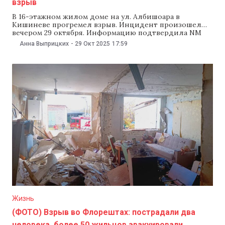
взрыв
В 16-этажном жилом доме на ул. Албишоара в
Кишиневе прогремел взрыв. Инцидент произошел
вечером 29 октября. Информацию подтвердила NM
пресс-секретарь Генерального инспектората
Анна Выприцких
-
29 Окт 2025
17:59
чрезвычайных ситуаций Лилиана Пушкашу. По
предварительным данным, взрыв произошел в
ванной комнате. Из пострадавшей квартиры
эвакуировали двух человек — 16-летнюю девушку и
19-летнего молодого человека. Юношу доставили в
Жизнь
(ФОТО) Взрыв во Флорештах: пострадали два
человека, более 50 жильцов эвакуировали