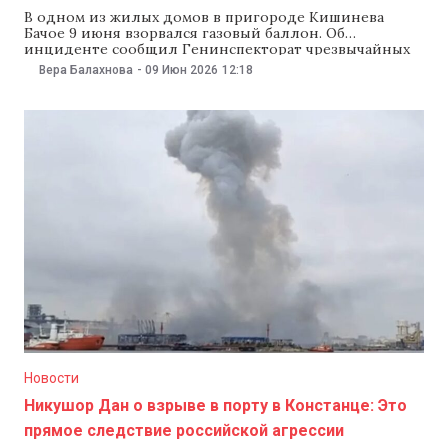
В одном из жилых домов в пригороде Кишинева
Бачое 9 июня взорвался газовый баллон. Об
инциденте сообщил Генинспекторат чрезвычайных
ситуаций, сотрудники которого прибыли туда по
Вера Балахнова
-
09 Июн 2026
12:18
вызову. Известно, что при взрыве пострадали 56-
летний владелец дома и его 31-летний сын. Обоих
мужчин доставили в больницу, где сын скончался от
полученных травм. По информации
Новости
Никушор Дан о взрыве в порту в Констанце: Это
прямое следствие российской агрессии