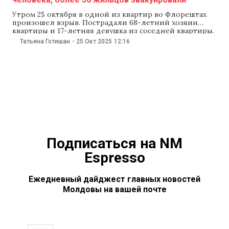
Утром 25 октября в одной из квартир во Флорештах
произошел взрыв. Пострадали 68-летний хозяин
квартиры и 17-летняя девушка из соседней квартиры.
Оба получили травмы и находятся в стабильном
Татьяна Готишан
-
25 Окт 2025
12:16
состоянии в районной больнице. Об этом сообщил
Генеральный инспекторат чрезвычайных ситуаций
(ГИЧС). Сообщение о взрыве поступило на номер 112 в
09:32. По
Подписаться на NM
Espresso
Ежедневный дайджест главных новостей
Молдовы на вашей почте