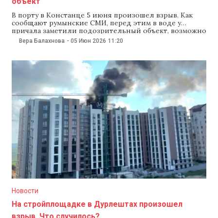
объект
В порту в Констанце 5 июня произошел взрыв. Как
сообщают румынские СМИ, перед этим в воде у
причала заметили подозрительный объект, возможно
морской дрон. В порту объявили повышенную
Вера Балахнова
-
05 Июн 2026
11:20
готовность и проводят проверку. По
предварительной информации, взрыв произошел
возле нефтяных терминалов, недалеко от офиса
Агентства спасения на море (ARSVOM). «Пока неясно,
Новости
На стройплощадке в Дурлештах произошел
взрыв. Что случилось?