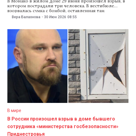
В Монако в жилом доме 29 июня произошел взрыв, в
котором пострадали три человека. В вестибюле
взорвалась сумка с бомбой, оставленная там
неизвестным мужчиной. По информации СМИ, один
Вера Балахнова
-
30 Июн 2026
08:55
из пострадавших — живущий в Монако украинский
бизнесмен Вадим Ермолаев. По данным местных
властей, камеры видеонаблюдения зафиксировали,
что перед взрывом подозреваемый оставил сумку
В мире
В России произошел взрыв в доме бывшего
сотрудника «министерства госбезопасности»
Приднестровья