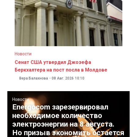
Новости
Сенат США утвердил Джозефа
Беркхалтера на пост посла в Молдове
Вера Балахнова
-
08 Авг. 2026
10:10
Новости
Energocom зарезервировал
необходимое количество
электроэнергии на 8 августа.
Но призыв экономить остается