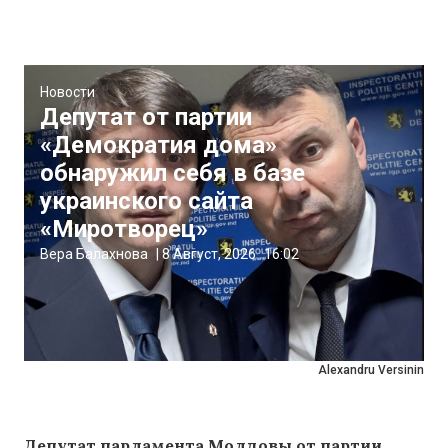
Новости
Депутат от партии
«Демократия дома»
обнаружил себя в базе
украинского сайта
«Миротворец»
Вера Балахнова
|
8 Август, 2026
16:02
Alexandru Versinin
Депутат парламента Молдовы от партии