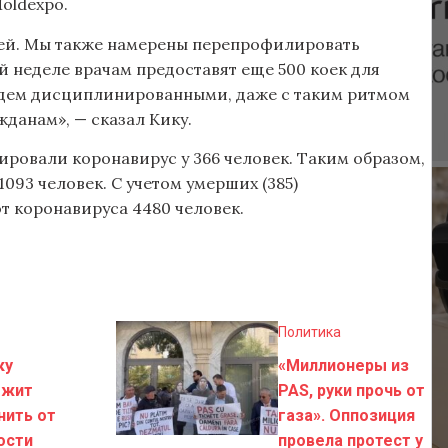
oldexpo.
лей. Мы также намерены перепрофилировать
 неделе врачам предоставят еще 500 коек для
будем дисциплинированными, даже с таким ритмом
данам», — сказал Кику.
ировали коронавирус у 366 человек. Таким образом,
093 человек. С учетом умерших (385)
от коронавируса 4480 человек.
Политика
ку
«Миллионеры из
ожит
PAS, руки прочь от
нить от
газа». Оппозиция
ости
провела протест у