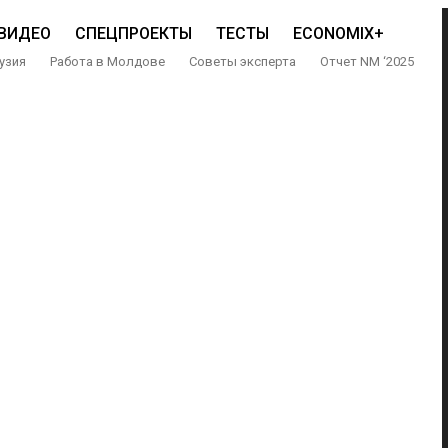
ВИДЕО
СПЕЦПРОЕКТЫ
ТЕСТЫ
ECONOMIX+
узия
Работа в Молдове
Советы эксперта
Отчет NM ‘2025