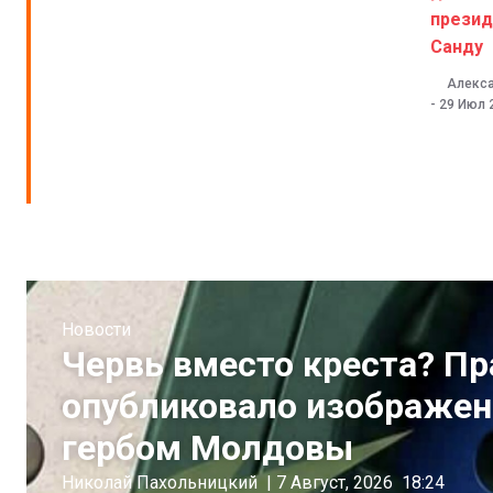
прези
Санду
Алекс
-
29 Июл 
Новости
Червь вместо креста? П
опубликовало изображен
гербом Молдовы
Николай Пахольницкий
|
7 Август, 2026
18:24