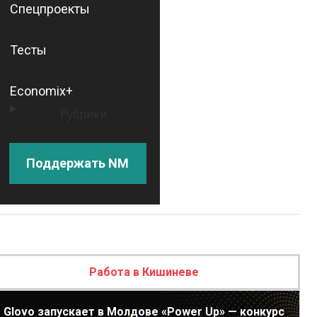
Спецпроекты
Тесты
Economix+
Рубрики
Поддержать NM
Работа в Кишиневе
Glovo запускает в Молдове «Power Up» — конкурс