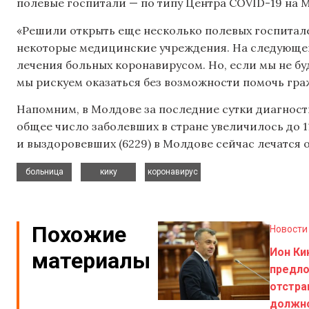
полевые госпитали — по типу Центра COVID-19 на M
«Решили открыть еще несколько полевых госпита
некоторые медицинские учреждения. На следующей
лечения больных коронавирусом. Но, если мы не 
мы рискуем оказаться без возможности помочь граж
Напомним, в Молдове за последние сутки диагност
общее число заболевших в стране увеличилось до 11
и выздоровевших (6229) в Молдове сейчас лечатся 
,
,
больница
кику
коронавирус
Похожие
Новости
Ион Ки
материалы
предл
отстра
должн