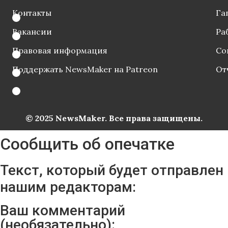
Контакты
Га
Вакансии
Ра
Правовая информация
Со
Поддержать NewsMaker на Patreon
От
© 2025 NewsMaker. Все права защищены.
Сообщить об опечатке
Текст, который будет отправлен
нашим редакторам:
Ваш комментарий
(необязательно):