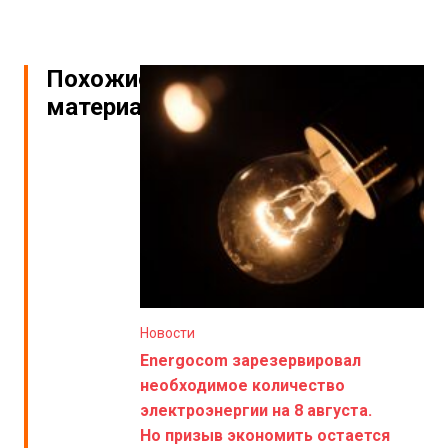
Похожие
материалы
Новости
Energocom зарезервировал
необходимое количество
электроэнергии на 8 августа.
Но призыв экономить остается