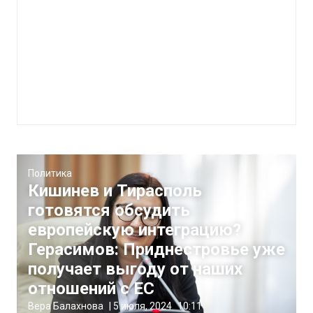
Политика
Кишинев и Тирасполь
готовятся обсудить
европейскую интеграцию?
Герасимов: Приднестровье уже
получает выгоду от наших
отношений с ЕС
Вера Балахнова
|
5 июля, 2024
10:11