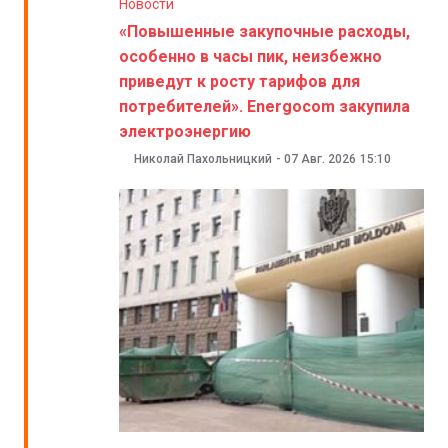
Новости
«Повышенные закупочные расходы,
особенно в часы пик, неизбежно
приведут к росту тарифов для
потребителей». Energocom закупила
электроэнергию
Николай Пахольницкий
-
07 Авг. 2026
15:10