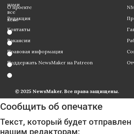
нами
О проекте
NM
все
Редакция
Пр
ясно
Контакты
Га
Вакансии
Ра
Правовая информация
Со
Поддержать NewsMaker на Patreon
От
© 2025 NewsMaker. Все права защищены.
Сообщить об опечатке
Текст, который будет отправлен
нашим редакторам: