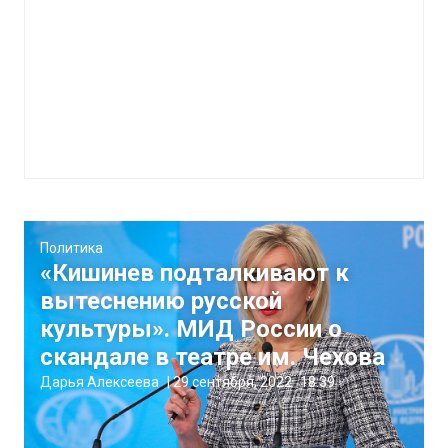
Политика
«Кишинев подталкивают к
вытеснению русской
культуры». МИД России о
скандале в театре им. Чехова
Дарья Алексеева
|
29 сентября, 2022
18:39