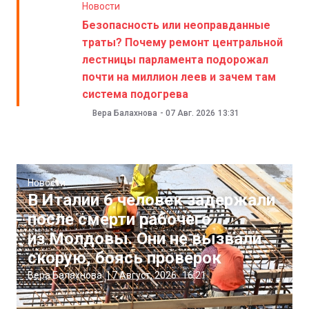
Новости
Безопасность или неоправданные
траты? Почему ремонт центральной
лестницы парламента подорожал
почти на миллион леев и зачем там
система подогрева
Вера Балахнова
-
07 Авг. 2026
13:31
Новости
В Италии 6 человек задержали
после смерти рабочего
из Молдовы. Они не вызвали
скорую, боясь проверок
Вера Балахнова
|
7 Август, 2026
16:21