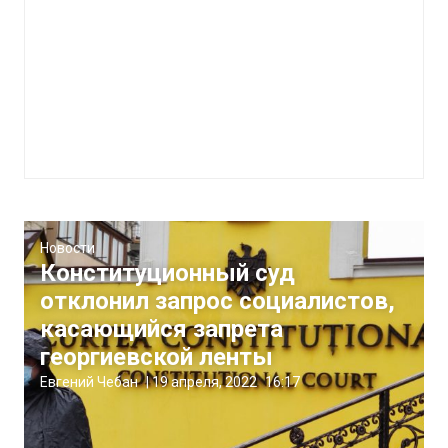
Новости
Конституционный суд
отклонил запрос социалистов,
касающийся запрета
георгиевской ленты
Евгений Чебан
|
19 апреля, 2022
16:17