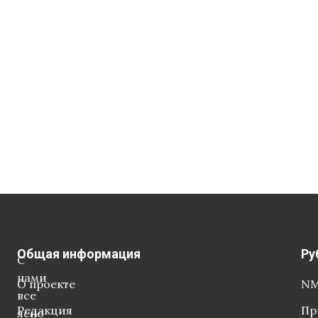
Общая информация
Ру
С
нами
О проекте
NM
все
Редакция
Пр
ясно