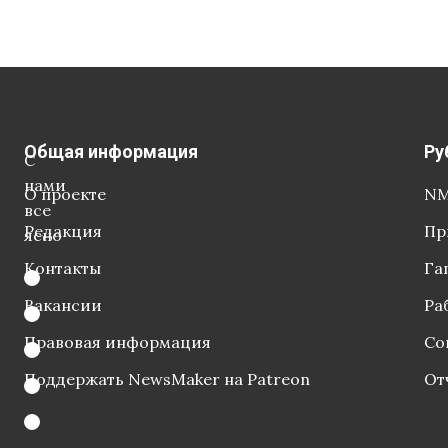
Общая информация
Ру
С
нами
О проекте
NM
все
Редакция
Пр
ясно
Контакты
Га
Вакансии
Ра
Правовая информация
Со
Поддержать NewsMaker на Patreon
От