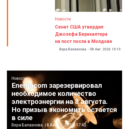
Новости
Сенат США утвердил
Джозефа Беркхалтера
на пост посла в Молдове
Вера Балахнова
-
08 Авг. 2026
10:10
Новости
Energocom зарезервировал
необходимое количество
электроэнергии на 8 августа.
Но призыв экономить остается
в силе
Вера Балахнова
|
8 Август, 2026
17:40