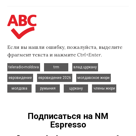
Если вы нашли ошибку, пожалуйста, выделите
фрагмент текста и нажмите
Ctrl+Enter
.
,
,
,
teleradio-moldova
trm
влад цуркану
,
,
,
евровидение
евровидение 2026
молдавское жюри
,
,
,
молдова
румыния
цуркану
члены жюри
Подписаться на NM
Espresso