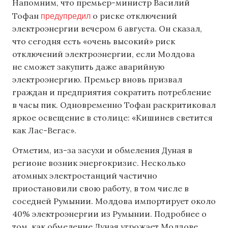
Напомним, что премьер-министр Василий
предупредил
Тофан
о риске отключений
электроэнергии вечером 6 августа. Он сказал,
что сегодня есть «очень высокий» риск
отключений электроэнергии, если Молдова
не сможет закупить даже аварийную
электроэнергию. Премьер вновь призвал
граждан и предприятия сократить потребление
в часы пик. Одновременно Тофан раскритиковал
яркое освещение в столице: «Кишинев светится
как Лас-Вегас».
Отметим, из-за засухи и обмеления Дуная в
регионе возник энергокризис. Несколько
атомных электростанций частично
приостановили свою работу, в том числе в
соседней Румынии. Молдова импортирует около
40% электроэнергии из Румынии. Подробнее о
том, как обмеление Дуная угрожает Молдове