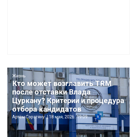
Жизнь
Кто может возглавить TRM
после отставки Влада
Цуркану? Критерии и процедура
отбора кандидатов
Артём Сэрэтяну
|
18 мая, 2026
19:09