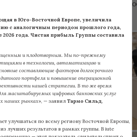
ающая в Юго-Восточной Европе, увеличила
нию с аналогичным периодом прошлого года,
е 2026 года. Чистая прибыль Группы составила
асыщенным и плодотворным. Мы по-прежнему
стициями в технологии, автоматизацию и
основные составляющие факторов долгосрочного
кредитного портфеля и повышение операционной
ективности нашей стратегии. В то же время
для масштабируемых цифровых банковских услуг
ех наших рынках
», — заявил
Тармо Сильд
,
ает улучшаться по всему региону Восточной Европы,
з лучших результатов в рамках группы. В iute
оевременно — этот показатель свидетельствует о