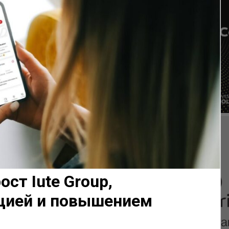
ст Iute Group,
цией и повышением