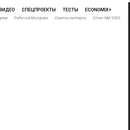
ВИДЕО
СПЕЦПРОЕКТЫ
ТЕСТЫ
ECONOMIX+
узия
Работа в Молдове
Советы эксперта
Отчет NM ‘2025