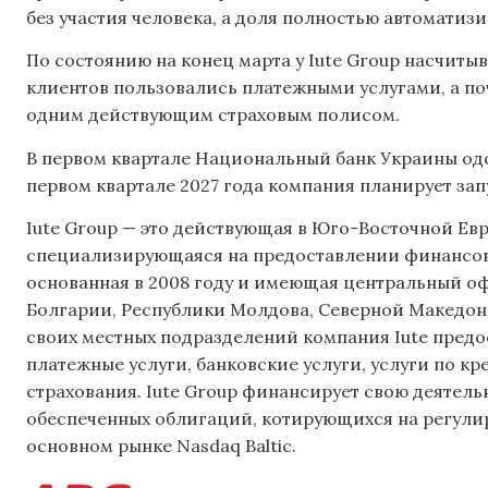
без участия человека, а доля полностью автоматиз
По состоянию на конец марта у Iute Group насчитыв
клиентов пользовались платежными услугами, а по
одним действующим страховым полисом.
В первом квартале Национальный банк Украины одо
первом квартале 2027 года компания планирует за
Iute Group — это действующая в Юго-Восточной Ев
специализирующаяся на предоставлении финансовы
основанная в 2008 году и имеющая центральный оф
Болгарии, Республики Молдова, Северной Македон
своих местных подразделений компания Iute предо
платежные услуги, банковские услуги, услуги по к
страхования. Iute Group финансирует свою деятельн
обеспеченных облигаций, котирующихся на регул
основном рынке Nasdaq Baltic.