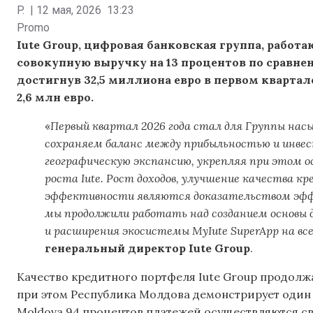
P.
|
12 мая, 2026
13:23
Promo
Iute Group, цифровая банковская группа, работ
совокупную выручку на 13 процентов по сравне
достигнув 32,5 миллиона евро в первом квартал
2,6 млн евро.
«
Первый квартал 2026 года стал для Группы н
сохраняем баланс между прибыльностью и инве
географическую экспансию, укрепляя при этом 
роста Iute. Рост доходов, улучшение качества 
эффективности являются доказательством эфф
мы продолжили работать над созданием основы 
и расширения экосистемы MyIute SuperApp на вс
генеральный директор Iute Group
.
Качество кредитного портфеля Iute Group продолж
при этом Республика Молдова демонстрирует один и
Moldova 94 процентов платежей осуществляются св