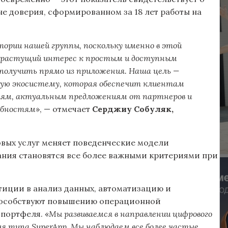
 доверия, сформированном за 18 лет работы на
тории нашей группы, поскольку именно в этой
ся растущий интерес к простым и доступным
получить прямо из приложения. Наша цель —
ную экосистему, которая обеспечит клиентам
иям, актуальным предложениям от партнеров и
ебностям
», — отмечает
Серджиу Собуляк,
вых услуг меняет поведенческие модели
вания становятся все более важными критериями при
тиции в анализ данных, автоматизацию и
пособствуют повышению операционной
портфеля. «
Мы развиваемся в направлении цифрового
ия типа SuperApp. Мы наблюдаем все более частые