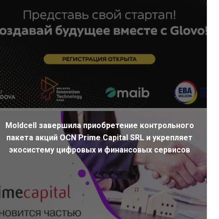
Moldcell завершила приобретение контрольного
пакета акций OCN Prime Capital SRL и укрепляет
экосистему цифровых и финансовых сервисов