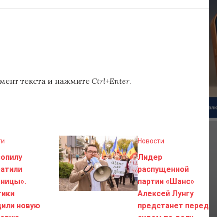
мент текста и нажмите
Ctrl+Enter
.
ти
Новости
зопилу
Лидер
ратили
распущенной
ницы».
партии «Шанс»
тики
Алексей Лунгу
дили новую
предстанет перед