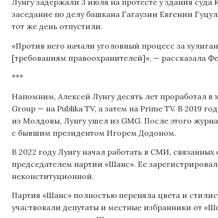
Лунгу задержали 3 июля на протесте у здания суда
заседание по делу башкана Гагаузии Евгении Гуцул
тот же день отпустили.
«Против него начали уголовный процесс за хулига
[требованиям правоохранителей]», — рассказала Фе
***
Напомним, Алексей Лунгу десять лет проработал в
Group — на Publika TV, а затем на Prime TV. В 2019 г
из Молдовы, Лунгу ушел из GMG. После этого журнал
с бывшим президентом Игорем Додоном.
В 2022 году Лунгу начал работать в СМИ, связанных 
председателем партии «Шанс». Ее зарегистрировал
неконституционной.
Партия «Шанс» полностью переняла цвета и стилис
участвовали депутаты и местные избранники от «Шо