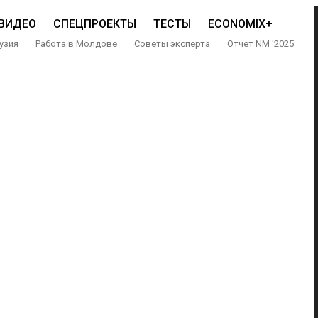
ВИДЕО
СПЕЦПРОЕКТЫ
ТЕСТЫ
ECONOMIX+
узия
Работа в Молдове
Советы эксперта
Отчет NM ‘2025