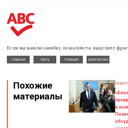
Если вы нашли ошибку, пожалуйста, выделите фраг
,
,
,
главная
лунгу
полиция
хулиганство
Похожие
Новос
«Бен
материалы
прев
в нож
Поли
обсу