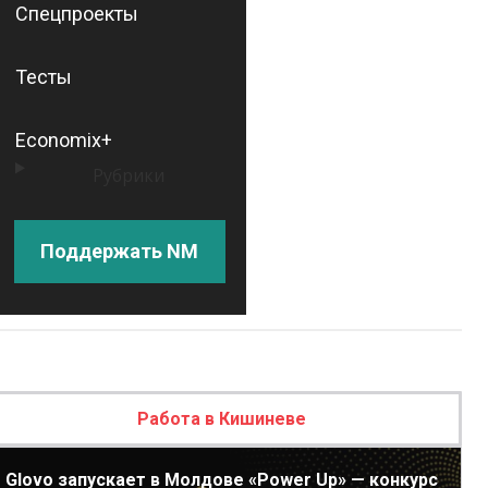
Спецпроекты
Тесты
Economix+
Рубрики
Поддержать NM
Работа в Кишиневе
Glovo запускает в Молдове «Power Up» — конкурс