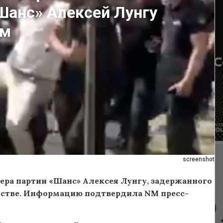
Шанс» Алексей Лунгу
ем
screenshot
ера партии «Шанс» Алексея Лунгу, задержанного
анстве. Информацию подтвердила NM пресс-