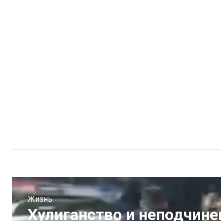
Жизнь
Хулиганство и неподчин