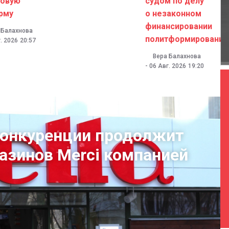
говую
судом по делу
рму
о незаконном
финансировании
 Балахнова
политформирований
. 2026
20:57
Вера Балахнова
-
06 Авг. 2026
19:20
конкуренции продолжит
газинов Merci компанией