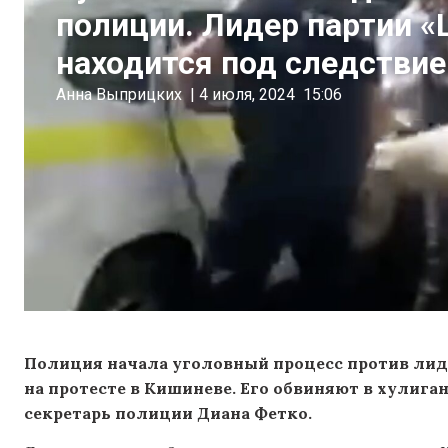
полиции. Лидер партии «
находится под следстви
Анна Выприцких
|
4 июля, 2024
15:06
Полиция начала уголовный процесс против лид
на протесте в Кишиневе. Его обвиняют в хулиг
секретарь полиции Диана Фетко.