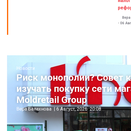
нало
рефо
Вера
-
06 Авг
Новости
Риск монополии? Совет 
изучать покупку сети ма
Moldretail Group
Вера Балахнова
|
6 Август, 2026
20:08