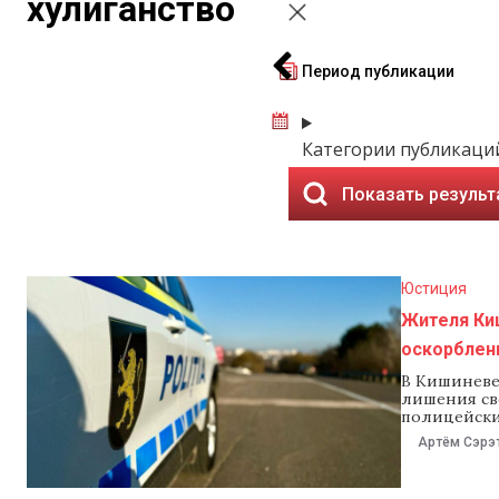
хулиганство
Период публикации
Категории публикаци
Показать резуль
Юстиция
Жителя Ки
оскорблен
В Кишиневе
лишения св
полицейских
В ведомстве
Артём Сэрэ
лишения св
прокуратуры