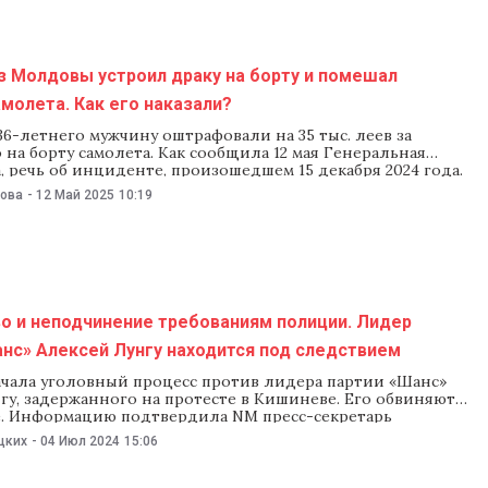
з Молдовы устроил драку на борту и помешал
молета. Как его наказали?
6-летнего мужчину оштрафовали на 35 тыс. леев за
 на борту самолета. Как сообщила 12 мая Генеральная
, речь об инциденте, произошедшем 15 декабря 2024 года.
самолет, летевший из Лондона в Кишинев, не смог
нова
-
12 Май 2025
10:19
землиться из-за драки, устроенной мужчиной на борту.
следствия,
о и неподчинение требованиям полиции. Лидер
нс» Алексей Лунгу находится под следствием
чала уголовный процесс против лидера партии «Шанс»
гу, задержанного на протесте в Кишиневе. Его обвиняют в
е. Информацию подтвердила NM пресс-секретарь
на Фетко. Лунгу задержали 3 июля на протесте у здания
цких
-
04 Июл 2024
15:06
ва сектора Буюканы, где проходило заседание по делу
аузии Евгении Гуцул. Политика доставили в