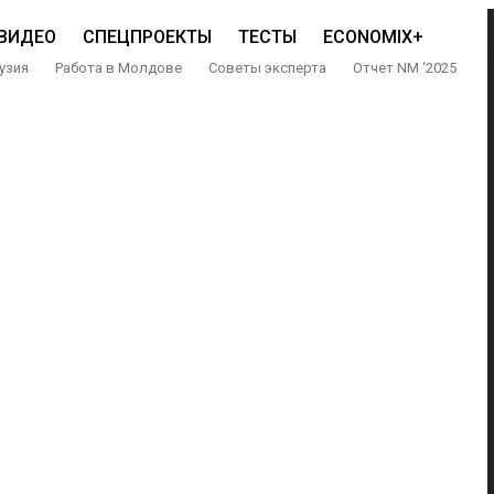
ВИДЕО
СПЕЦПРОЕКТЫ
ТЕСТЫ
ECONOMIX+
узия
Работа в Молдове
Советы эксперта
Отчет NM ‘2025