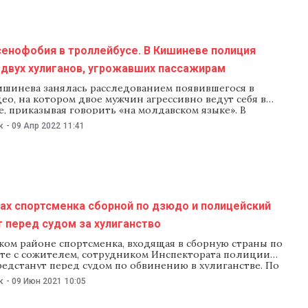
сенофобия в троллейбусе. В Кишиневе полиция
 двух хулиганов, угрожавших пассажирам
шинева занялась расследованием появившегося в
ео, на котором двое мужчин агрессивно ведут себя в
, приказывая говорить «на молдавском языке». В
 расследования мужчины признали свою вину. Их
к
-
09 Апр 2022
11:41
 по статьям мелкое хулиганство и оскорбление. Об этом
ообщило Управление полиции Кишинева. Недавно в
явилось видео,
ах спортсменка сборной по дзюдо и полицейский
 перед судом за хулиганство
ком районе спортсменка, входящая в сборную страны по
сте с сожителем, сотрудником Инспектората полиции
едстанут перед судом по обвинению в хулиганстве. По
дствия, они избили местного жителя на автозаправочной
к
-
09 Июн 2021
10:05
б этом 9 июня сообщила Генпрокуратура. Инцидент
19 мая на одной из автозаправочных станций Хынчешт.