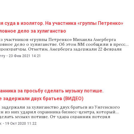
я суда в изолятор. На участника «группы Петренко»
ловное дело за хулиганство
из участников «группы Петренко» Михаила Амерберга
овное дело о хулиганстве. Об этом NM cообщили в пресс-
рокуратуры. Отметим, Амерберга задержали 22 февраля
ания суда по делу «группы Петренко». Судья посчитала,
пту
-
23 Фев 2021
14:21
рг проявил агрессию по отношению к свидетелю.
ял на видео фрагмент заседания суда перед
анника за просьбу сделать музыку потише.
е задержали двух братьев (ВИДЕО)
задержали за хулиганство двух братьев из Унгенского
ин из них ударил охранника бизнес-центра, который
делать музыку потише. От удара охранник потерял
го доставили в больницу. Об этом сообщили в
к
-
19 Окт 2020
11:22
 полиции Кишинева. Инцидент произошел на
 улиц М. Варлаама и Измаил. По словам 25-летнего