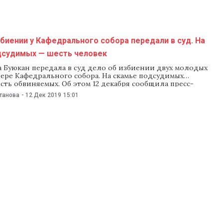
его,
биении у Кафедрального собора передали в суд. На
дсудимых — шесть человек
а Буюкан передала в суд дело об избиении двух молодых
вере Кафедрального собора. На скамье подсудимых
сть обвиняемых. Об этом 12 декабря сообщила пресс-
рокуратуры. Обвиняемым от 16 до 26 лет. Одного из них
танова
-
12 Дек 2019
15:01
ли за кражу. По информации следствия, в вечер
обвиняемые употребляли алкоголь