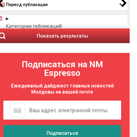
Период публикации
Категории публикаций
Показать результаты
Подписаться на NM
Espresso
Ежедневный дайджест главных новостей
Молдовы на вашей почте