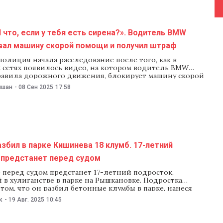
 что, если у тебя есть сирена?». Водитель BMW
вал машину скорой помощи и получил штраф
олиция начала расследование после того, как в
 сетях появилось видео, на котором водитель BMW
равила дорожного движения, блокирует машину скорой
скорбляет ее водителя. По данным полиции, инцидент
ишан
-
08 Сен 2025
17:58
6 сентября на улице Трандафир в Кишиневе. Патрульные
 личность водителя. 32-летнему мужчине из Кишинева
збил в парке Кишинева 18 клумб. 17-летний
 предстанет перед судом
 перед судом предстанет 17-летний подросток,
в хулиганстве в парке на Рышкановке. Подростка
том, что он разбил бетонные клумбы в парке, нанеся
тветственной за установку, более 30 тыс. леев ущерба.
к
-
19 Авг. 2025
10:45
 прокуратура сообщила 19 августа, что передала в суд
в 17-летнего жителя Кишинева, которого обвиняют
ве.