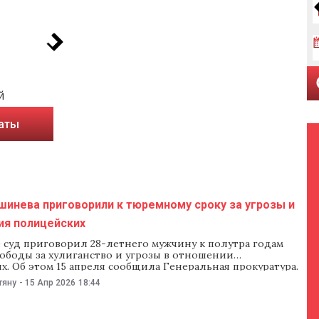
й
таты
шинева приговорили к тюремному сроку за угрозы и
ия полицейских
 суд приговорил 28-летнего мужчину к полутра годам
ободы за хулиганство и угрозы в отношении
. Об этом 15 апреля сообщила Генеральная прокуратура.
 уточнили, что суд приговорил его к полутра годам
тяну
-
15 Апр 2026
18:44
ободы в тюрьме полузакрытого типа. По данным
, вечером 6 декабря 2025 года мужчина