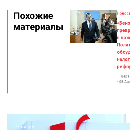
Похожие
Новос
«Бен
материалы
прев
в нож
Поли
обсу
нало
рефо
Вера
-
06 Авг
Новости