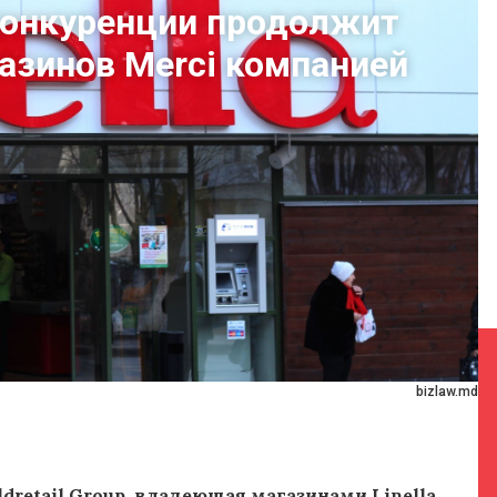
конкуренции продолжит
газинов Merci компанией
bizlaw.md
dretail Group, владеющая магазинами Linella,