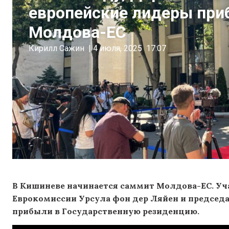
европейские лидеры при
Молдова-ЕС
Кирилл Сажин
|
4 июля, 2025
17:07
В Кишиневе начинается саммит Молдова-ЕС. Уч
Еврокомиссии Урсула фон дер Ляйен и председа
прибыли в Государственную резиденцию.