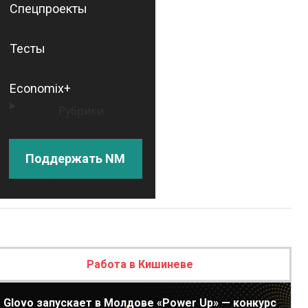
Спецпроекты
Тесты
Economix+
Рубрики
Поддержать NM
Работа в Кишиневе
Glovo запускает в Молдове «Power Up» — конкурс