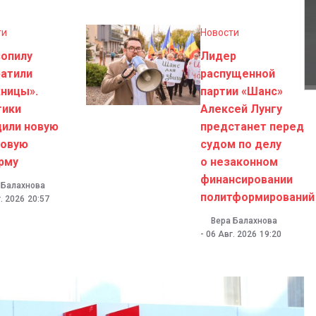
ти
Новости
зопилу
Лидер
ратили
распущенной
ницы».
партии «Шанс»
тики
Алексей Лунгу
дили новую
предстанет перед
говую
судом по делу
рму
о незаконном
финансировании
 Балахнова
политформирований
. 2026
20:57
Вера Балахнова
-
06 Авг. 2026
19:20