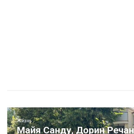
Жизнь
Майя Санду, Дорин Речан,