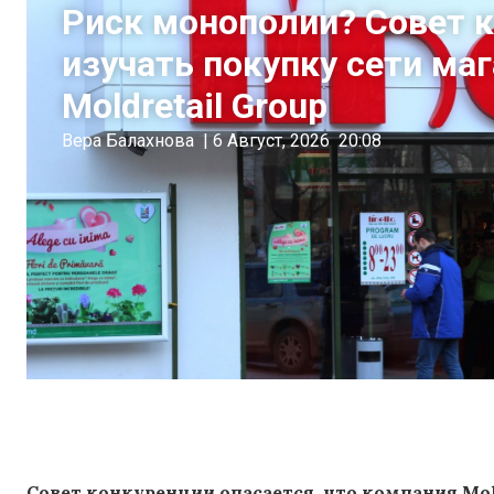
Риск монополии? Совет 
изучать покупку сети ма
Moldretail Group
Вера Балахнова
|
6 Август, 2026
20:08
Совет конкуренции опасается, что компания Mol