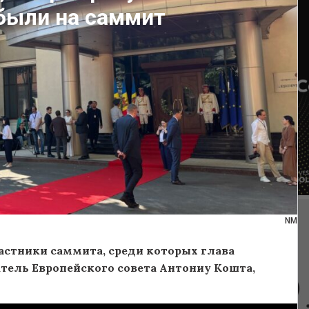
были на саммит
NM
астники саммита, среди которых глава
тель Европейского совета Антониу Кошта,