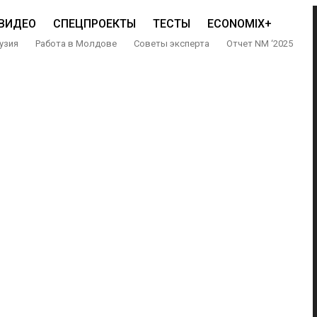
ВИДЕО
СПЕЦПРОЕКТЫ
ТЕСТЫ
ECONOMIX+
узия
Работа в Молдове
Советы эксперта
Отчет NM ‘2025