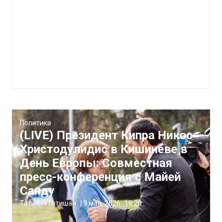
Политика
(LIVE) Президент Кипра Никос
Христодулидис в Кишиневе в
День Европы: Совместная
пресс-конференция с Майей
Санду
Татьяна Готишан
|
9 мая, 2026
18:20