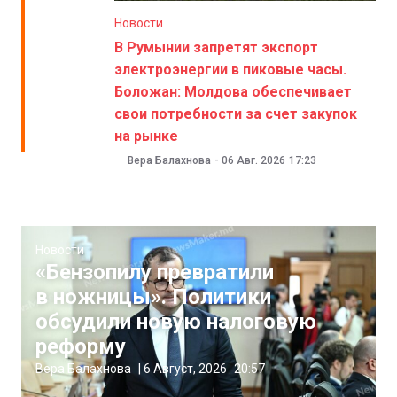
Новости
В Румынии запретят экспорт
электроэнергии в пиковые часы.
Боложан: Молдова обеспечивает
свои потребности за счет закупок
на рынке
Вера Балахнова
-
06 Авг. 2026
17:23
Новости
«Бензопилу превратили
в ножницы». Политики
обсудили новую налоговую
реформу
Вера Балахнова
|
6 Август, 2026
20:57