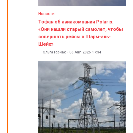
Новости
Тофан об авиакомпании Polaris:
«Они нашли старый самолет, чтобы
совершать рейсы в Шарм-эль-
Шейх»
Ольга Горчак
-
06 Авг. 2026
17:34