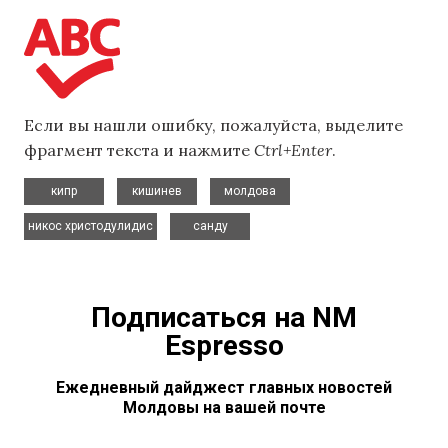
Если вы нашли ошибку, пожалуйста, выделите
фрагмент текста и нажмите
Ctrl+Enter
.
,
,
,
кипр
кишинев
молдова
,
никос христодулидис
санду
Подписаться на NM
Espresso
Ежедневный дайджест главных новостей
Молдовы на вашей почте