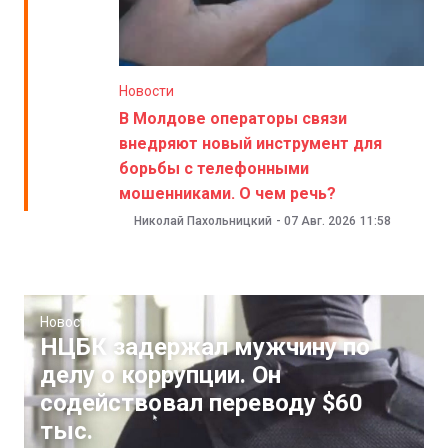
Новости
В Молдове операторы связи
внедряют новый инструмент для
борьбы с телефонными
мошенниками. О чем речь?
Николай Пахольницкий
-
07 Авг. 2026
11:58
Новости
НЦБК задержал мужчину по
делу о коррупции. Он
содействовал переводу $60
тыс.