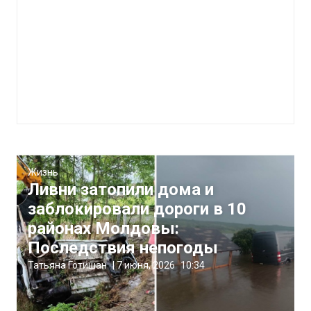
Жизнь
Ливни затопили дома и
заблокировали дороги в 10
районах Молдовы:
Последствия непогоды
Татьяна Готишан
|
7 июня, 2026
10:34