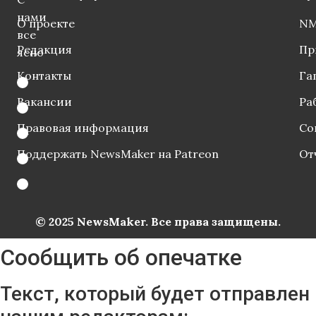
нами
О проекте
NM
все
Редакция
Пр
ясно
Контакты
Га
Вакансии
Ра
Правовая информация
Со
Поддержать NewsMaker на Patreon
От
© 2025 NewsMaker. Все права защищены.
Сообщить об опечатке
Текст, который будет отправлен