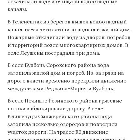
откачивали воду и очищали водоотводные
каналы.
В Теленештах из берегов вышел водоотводный
канал, из-за чего затопило подвал и жилой дом.
Пожарные откачивали воду из дворов, погребов
и территорий возле многоквартирных домов. В
селе Леушены пострадали три дома.
В селе Булбочь Сорокского района вода
затопила жилой дом и погреб. Из-за грязи на
дороге власти временно перекрыли движение
между селами Реджина-Мария и Булбочь.
В селе Печиште Резинского района грязевые
потоки заблокировали дорогу. В селе
Клишкэуцы Сынжерейского района вода
затопила несколько огородов и повредила
участок дороги. На трассе R6 движение
частично ограничили, но после расчистки его