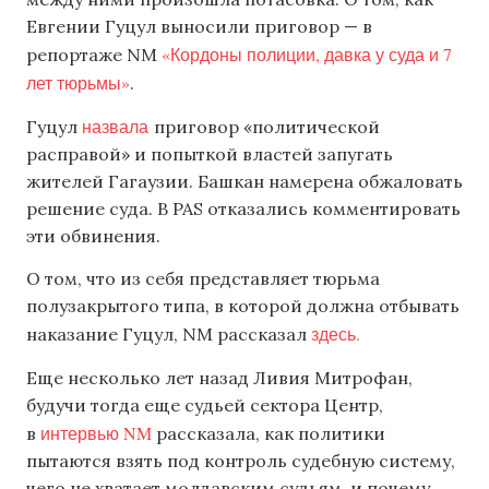
Евгении Гуцул выносили приговор — в
«Кордоны полиции, давка у суда и 7
репортаже NM
лет тюрьмы»
.
назвала
Гуцул
приговор «политической
расправой» и попыткой властей запугать
жителей Гагаузии. Башкан намерена обжаловать
решение суда. В PAS отказались комментировать
эти обвинения.
О том, что из себя представляет тюрьма
полузакрытого типа, в которой должна отбывать
здесь.
наказание Гуцул, NM рассказал
Еще несколько лет назад Ливия Митрофан,
будучи тогда еще судьей сектора Центр,
интервью NM
в
рассказала, как политики
пытаются взять под контроль судебную систему,
чего не хватает молдавским судьям, и почему