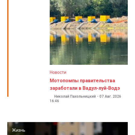
Новости
Мотопомпы правительства
заработали в Вадул-луй-Водэ
Николай Пахольницкий
-
07 Авг. 2026
16:46
Жизнь