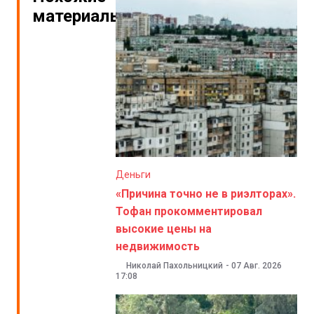
материалы
Деньги
«Причина точно не в риэлторах».
Тофан прокомментировал
высокие цены на
недвижимость
Николай Пахольницкий
-
07 Авг. 2026
17:08