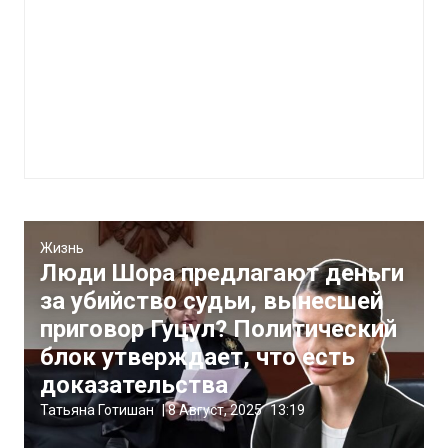
Жизнь
Люди Шора предлагают деньги
за убийство судьи, вынесшей
приговор Гуцул? Политический
блок утверждает, что есть
доказательства
Татьяна Готишан
|
8 Август, 2025
13:19