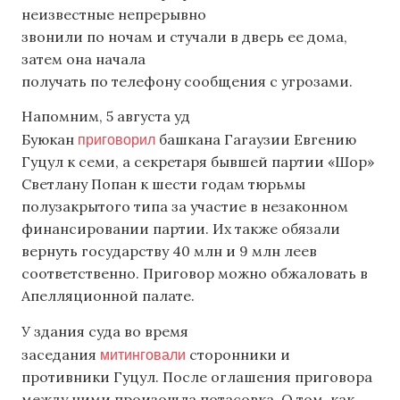
неизвестные непрерывно
звонили по ночам и стучали в дверь ее дома,
затем она начала
получать по телефону сообщения с угрозами.
Напомним, 5 августа уд
приговорил
Буюкан
башкана Гагаузии Евгению
Гуцул к семи, а секретаря бывшей партии «Шор»
Светлану Попан к шести годам тюрьмы
полузакрытого типа за участие в незаконном
финансировании партии. Их также обязали
вернуть государству 40 млн и 9 млн леев
соответственно. Приговор можно обжаловать в
Апелляционной палате.
У здания суда во время
митинговали
заседания
сторонники и
противники Гуцул. После оглашения приговора
между ними произошла потасовка. О том, как