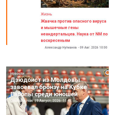
Жизнь
Жвачка против опасного вируса
и мышечные гены
неандертальцев. Наука от NM по
воскресеньям
Александр Нугманов
-
09 Авг. 2026
10:00
Новости
Дзюдоист из Молдовы
завоевал бронзу на Кубке
Европы среди юношей
Ольга Горчак
|
9 Август, 2026
11:43