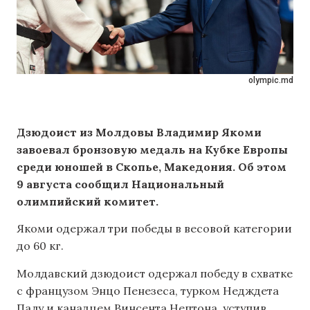
olympic.md
Дзюдоист из Молдовы Владимир Якоми
завоевал бронзовую медаль на Кубке Европы
среди юношей в Скопье, Македония. Об этом
9 августа сообщил Национальный
олимпийский комитет.
Якоми одержал три победы в весовой категории
до 60 кг.
Молдавский дзюдоист одержал победу в схватке
с французом Энцо Пенезеса, турком Недждета
Палу и канадцем Винсента Нептона, уступив