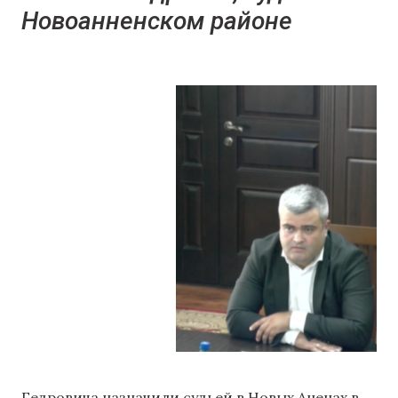
Новоанненском районе
Гедровича назначили судьей в Новых Аненах в