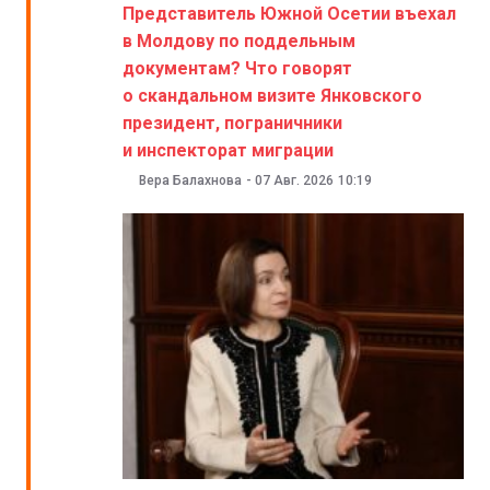
Представитель Южной Осетии въехал
в Молдову по поддельным
документам? Что говорят
о скандальном визите Янковского
президент, пограничники
и инспекторат миграции
Вера Балахнова
-
07 Авг. 2026
10:19