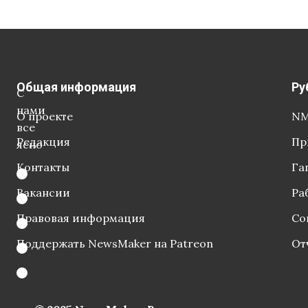
Общая информация
Ру
С
нами
О проекте
NM
все
Редакция
Пр
ясно
Контакты
Га
Вакансии
Ра
Правовая информация
Со
Поддержать NewsMaker на Patreon
От