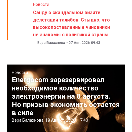
Новости
Санду о скандальном визите
делегации талибов: Стыдно, что
высокопоставленные чиновники
не знакомы с политикой страны
Вера Балахнова
-
07 Авг. 2026
09:43
Новости
Energocom зарезервировал
необходимое количество
электроэнергии на 8 августа.
Но призыв экономить остается
в силе
Вера Балахнова
|
8 Август, 2026
17:40